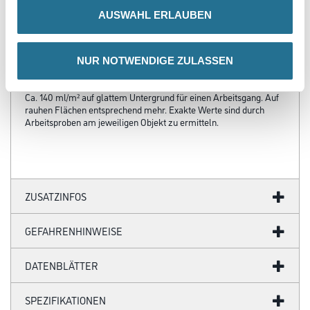
Verarbeitungszeit
Bei 20°C und 65% rel. Luftfeuchte nach 4-6 Stunden
AUSWAHL ERLAUBEN
oberflächentrocken und überstreichbar, nach 3 Tagen belastbar.
Bei niedriger
Temperatur und höherer Luftfeuchte verlängern sich diese Zeiten.
NUR NOTWENDIGE ZULASSEN
Verbrauch
Ca. 140 ml/m² auf glattem Untergrund für einen Arbeitsgang. Auf
rauhen Flächen entsprechend mehr. Exakte Werte sind durch
Arbeitsproben am jeweiligen Objekt zu ermitteln.
ZUSATZINFOS
GEFAHRENHINWEISE
DATENBLÄTTER
SPEZIFIKATIONEN