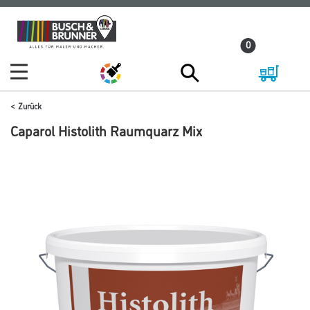
Zum
Zum
Inhalt
Navigationsmenü
0
springen
springen
Zurück
Caparol Histolith Raumquarz Mix