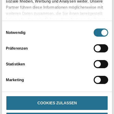
soziale Medien, Werbung und Analysen weiter. Unsere
Partner führen diese Informationen möglicherweise mit
weiteren Daten zusammen, die Sie ihnen bereitgestellt
Zur Farbauswahl für Ihren Wunschfarbton
haben oder die sie im Rahmen Ihrer Nutzung der Dienste
gesammelt haben.
Einwilligungsauswahl
Notwendig
Präferenzen
Statistiken
PRODUKTEIGENSCHAFTEN
Marketing
Verarbeitungstemp./Luftfeuchte
Untere Temperaturgrenze bei der Verarbeitung:+8 °C für
COOKIES ZULASSEN
Untergrund und Umluft.