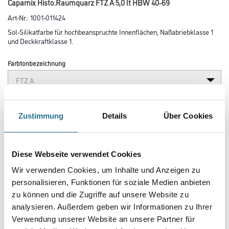
Capamix Histo.Raumquarz FTZ A 5,0 lt HBW 40-69
Art-Nr.:
1001-011424
Sol-Silikatfarbe für hochbeanspruchte Innenflächen, Naßabriebklasse 1
und Deckkraftklasse 1.
Farbtonbezeichnung
Glanzgrad
Zustimmung
Details
Über Cookies
Gebinde
Diese Webseite verwendet Cookies
Wir verwenden Cookies, um Inhalte und Anzeigen zu
personalisieren, Funktionen für soziale Medien anbieten
zu können und die Zugriffe auf unsere Website zu
analysieren. Außerdem geben wir Informationen zu Ihrer
Umrechnungsfaktoren
Verwendung unserer Website an unsere Partner für