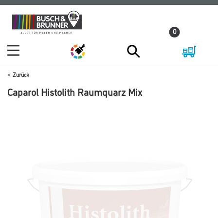
Zum
Zum
Inhalt
Navigationsmenü
0
springen
springen
Zurück
Caparol Histolith Raumquarz Mix