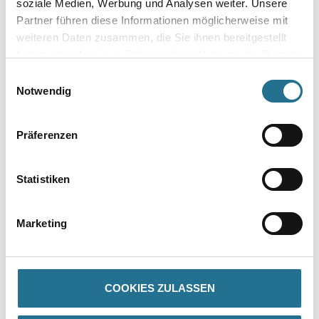
soziale Medien, Werbung und Analysen weiter. Unsere
Partner führen diese Informationen möglicherweise mit
weiteren Daten zusammen, die Sie ihnen bereitgestellt
Zur Farbauswahl für Ihren Wunschfarbton
haben oder die sie im Rahmen Ihrer Nutzung der Dienste
gesammelt haben.
Einwilligungsauswahl
Notwendig
Präferenzen
Statistiken
PRODUKTEIGENSCHAFTEN
Marketing
Verarbeitungstemp./Luftfeuchte
Untere Temperaturgrenze bei der Verarbeitung:+8 °C für
COOKIES ZULASSEN
Untergrund und Umluft.