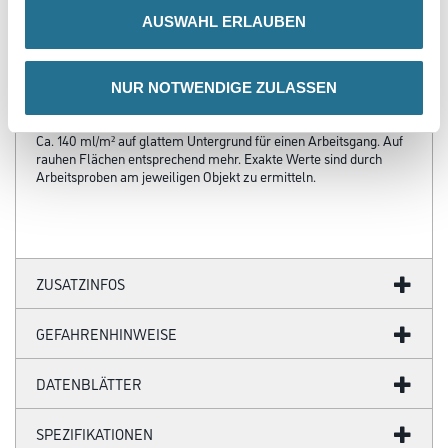
Verarbeitungszeit
Bei 20°C und 65% rel. Luftfeuchte nach 4-6 Stunden
AUSWAHL ERLAUBEN
oberflächentrocken und überstreichbar, nach 3 Tagen belastbar.
Bei niedriger
Temperatur und höherer Luftfeuchte verlängern sich diese Zeiten.
NUR NOTWENDIGE ZULASSEN
Verbrauch
Ca. 140 ml/m² auf glattem Untergrund für einen Arbeitsgang. Auf
rauhen Flächen entsprechend mehr. Exakte Werte sind durch
Arbeitsproben am jeweiligen Objekt zu ermitteln.
ZUSATZINFOS
GEFAHRENHINWEISE
DATENBLÄTTER
SPEZIFIKATIONEN