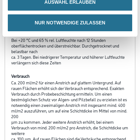
AUSWAHL ERLAUBEN
Untere Temperaturgrenze bei der Verarbeitung und Trocknung:
Material-, Umluft- und Untergrundtemperatur: Mind. + 5° C bis
max. +
30°C.
NUR NOTWENDIGE ZULASSEN
Verarbeitungszeit
Bei +20 °C und 65 % rel. Luftfeuchte nach 12 Stunden
oberflächentrocken und überstreichbar. Durchgetrocknet und
belastbar nach
ca. 3 Tagen. Bei niedrigerer Temperatur und höherer Luftfeuchte
verlängern sich diese Zeiten
Verbrauch
Ca. 200 ml/m2 für einen Anstrich auf glattem Untergrund. Auf
rauen Flächen erhöht sich der Verbrauch entsprechend. Exakten
Verbrauch durch Probebeschichtung ermitteln. Um einen
bestmöglichen Schutz vor Algen- und Pilzbefall zu erzielen ist es
notwendig einen zweimaligen Anstrich mit insgesamt mind. 400
ml/m2 auszuführen, um auf eine Schichtdicke im Mittel von mind.
200
µm zu kommen. Jeder weitere Anstrich erhöht, bei einem
Verbrauch von mind. 200 ml/m2 pro Anstrich, die Schichtdicke um
weitere
ca. 100 µm. Auf rauen Flächen sind die Verbräuche entsprechend