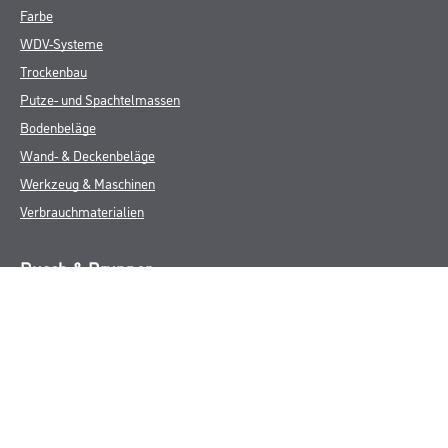
Farbe
WDV-Systeme
Trockenbau
Putze- und Spachtelmassen
Bodenbeläge
Wand- & Deckenbeläge
Werkzeug & Maschinen
Verbrauchmaterialien
Busch & Brunner
Unternehmen
Aktuelles
Sortiment
Eigenmarken
Service
HAMSTA