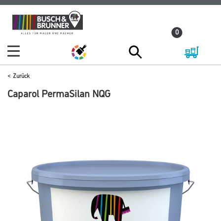
Zum
Zum
Inhalt
Navigationsmenü
0
springen
springen
Zurück
Caparol PermaSilan NQG