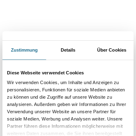
PRODUKTEIGENSCHAFTEN
Zustimmung
Details
Über Cookies
Produkteigenschaft
- Silokonharz-Fassadenfarbe
Diese Webseite verwendet Cookies
- Schlagregendicht
- Schmutzabweisend
Wir verwenden Cookies, um Inhalte und Anzeigen zu
- Hoch diffusionsfähig
personalisieren, Funktionen für soziale Medien anbieten
- Universell einsetzbar
zu können und die Zugriffe auf unsere Website zu
Verarbeitungstemp./Luftfeuchte
analysieren. Außerdem geben wir Informationen zu Ihrer
Kann gestrichen, airless gespritzt oder mit der Walze aufgebracht
Verwendung unserer Website an unsere Partner für
werden. Zur Grundbeschichtung kann CasaSilan bis 3 % mit
soziale Medien, Werbung und Analysen weiter. Unsere
Wasser verdünnt
werden. Die Endbeschichtung erfolgt unverdünnt. Nicht bei
Partner führen diese Informationen möglicherweise mit
Temperaturen
weiteren Daten zusammen, die Sie ihnen bereitgestellt