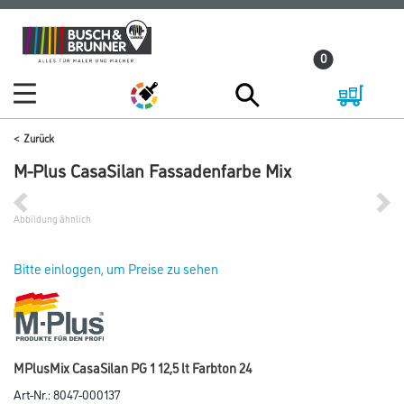
Zum
Zum
Inhalt
Navigationsmenü
0
springen
springen
Zurück
M-Plus CasaSilan Fassadenfarbe Mix
Abbildung ähnlich
Bitte einloggen, um Preise zu sehen
MPlusMix CasaSilan PG 1 12,5 lt Farbton 24
Art-Nr.:
8047-000137