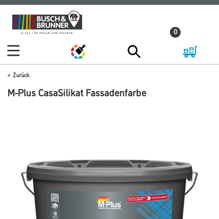
Zum
Zum
Inhalt
Navigationsmenü
0
springen
springen
Zurück
M-Plus CasaSilikat Fassadenfarbe