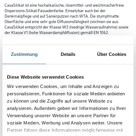
CasaSilikat ist eine hochalkalische, lösemittel- und weichmacherfreie
Dispersions-Silikat-Fassadenfarbe. Einsetzbar auch bei der
Denkmalpflege und auf Sanierputzen nach WTA. Die stumpfmatte
Oberfläche und eine sehr gute Diffusionsfähigkeit zeichnen sie aus.
CasaSilikat entspricht der Klasse W3 (niedrige Wasseraufnahme) sowie
der Klasse V1 (hohe Wasserdampfdiffusion) gemäß EN 1062.
Durch ihre hohe Alkalität ist sie gegen Algen und Mikroorganismen
widrig.
Zustimmung
Details
Über Cookies
Farbtonbezeichnung
Diese Webseite verwendet Cookies
Gebinde
Wir verwenden Cookies, um Inhalte und Anzeigen zu
personalisieren, Funktionen für soziale Medien anbieten
zu können und die Zugriffe auf unsere Website zu
analysieren. Außerdem geben wir Informationen zu Ihrer
Verwendung unserer Website an unsere Partner für
Umrechnungsfaktoren
soziale Medien, Werbung und Analysen weiter. Unsere
Partner führen diese Informationen möglicherweise mit