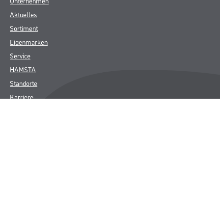
Unternehmen
Aktuelles
Sortiment
Eigenmarken
Service
HAMSTA
Standorte
Karriere
FAQ
Rechtliches
AGB
Nutzungsbedingungen
Logistik- und Servicepreisliste
Impressum
Datenschutz