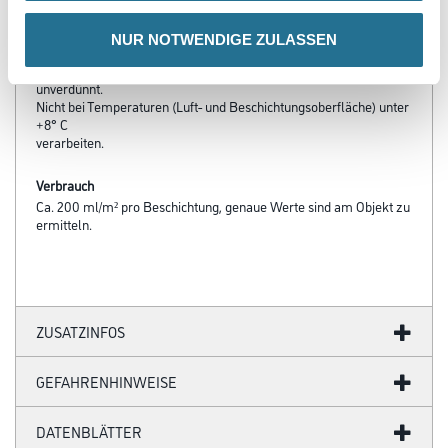
saugenden,
sandenden, kreidenden Untergründen im Verhältnis 2:1 bis 1:1
NUR NOTWENDIGE ZULASSEN
verdünnt
mit Wasser) verdünnt werden. Die Endbeschichtung erfolgt
unverdünnt.
Nicht bei Temperaturen (Luft- und Beschichtungsoberfläche) unter
+8° C
verarbeiten.
Verbrauch
Ca. 200 ml/m² pro Beschichtung, genaue Werte sind am Objekt zu
ermitteln.
ZUSATZINFOS
GEFAHRENHINWEISE
DATENBLÄTTER