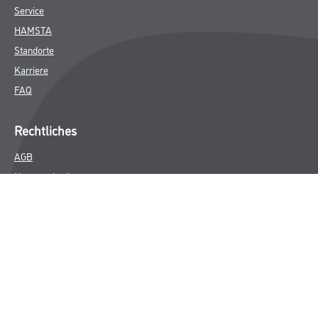
Service
HAMSTA
Standorte
Karriere
FAQ
Rechtliches
AGB
Nutzungsbedingungen
Logistik- und Servicepreisliste
Impressum
Datenschutz
Integrität
Kontakt
Follow Us