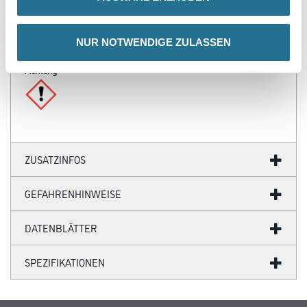
Werkstoff-, Umluft- und Untergrundtemperatur: Mind. 5 °C, max.
30 °CDie relative Luftfeuchtigkeit darf 80 % nicht überschreiten.
Die Untergrundtemperatur sollte immer mindestens 3 °C über der
Taupunkttemperatur liegen.
NUR NOTWENDIGE ZULASSEN
Achtung
ZUSATZINFOS
GEFAHRENHINWEISE
DATENBLÄTTER
SPEZIFIKATIONEN