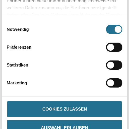
Partner führen diese Informationen möglicherweise mit
weiteren Daten zusammen, die Sie ihnen bereitgestellt
Zur Farbauswahl für Ihren Wunschfarbton
haben oder die sie im Rahmen Ihrer Nutzung der Dienste
gesammelt haben.
Einwilligungsauswahl
Notwendig
Präferenzen
Statistiken
PRODUKTEIGENSCHAFTEN
Marketing
Produkteigenschaft
- Geruchsarm
- Wasserverdünnbar
- Ölbeständig
COOKIES ZULASSEN
- Abriebfest
Verarbeitungstemp./Luftfeuchte
AUSWAHL ERLAUBEN