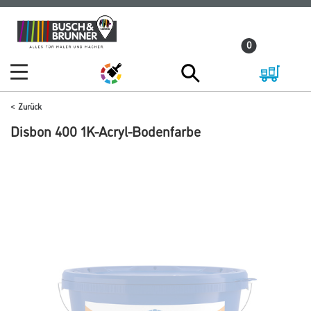
Zum
Zum
Inhalt
Navigationsmenü
0
springen
springen
Zurück
Disbon 400 1K-Acryl-Bodenfarbe