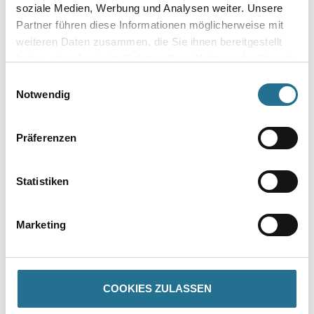
soziale Medien, Werbung und Analysen weiter. Unsere
Partner führen diese Informationen möglicherweise mit
weiteren Daten zusammen, die Sie ihnen bereitgestellt
haben oder die sie im Rahmen Ihrer Nutzung der Dienste
Zur Farbauswahl für Ihren Wunschfarbton
gesammelt haben.
Einwilligungsauswahl
Notwendig
Präferenzen
Statistiken
Marketing
PRODUKTEIGENSCHAFTEN
Produkteigenschaft
- Geruchsarm
COOKIES ZULASSEN
- Wasserverdünnbar
- Ölbeständig