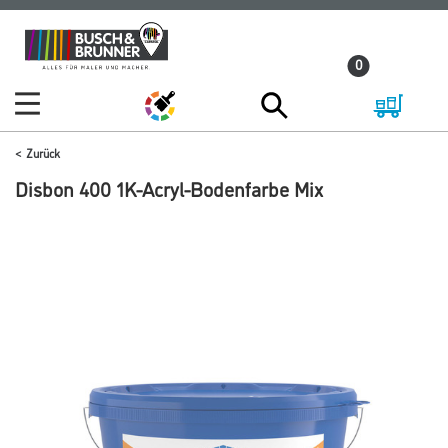
Zum
Zum
Inhalt
Navigationsmenü
0
springen
springen
Zurück
Disbon 400 1K-Acryl-Bodenfarbe Mix