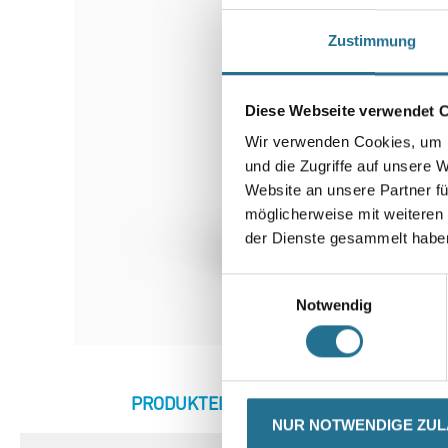
Zustimmung
Diese Webseite verwendet 
Wir verwenden Cookies, um I
und die Zugriffe auf unsere 
Website an unsere Partner fü
möglicherweise mit weiteren
der Dienste gesammelt habe
Einwilligungsauswahl
Notwendig
CURRENT
PRODUKTEIGENSCHAFTEN
ZU
TAB:
NUR NOTWENDIGE ZU