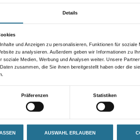
einsetzbar.
Kombigebinde: Komponente A
Details
Farbtonbezeichnung
Cookies
nhalte und Anzeigen zu personalisieren, Funktionen für soziale
Website zu analysieren. Außerdem geben wir Informationen zu I
r soziale Medien, Werbung und Analysen weiter. Unsere Partner
Umrechnungsfaktoren
 Daten zusammen, die Sie ihnen bereitgestellt haben oder die s
n.
Präferenzen
Statistiken
SATZINFOS
GEFAHRENHINWEISE
DAT
LASSEN
AUSWAHL ERLAUBEN
C