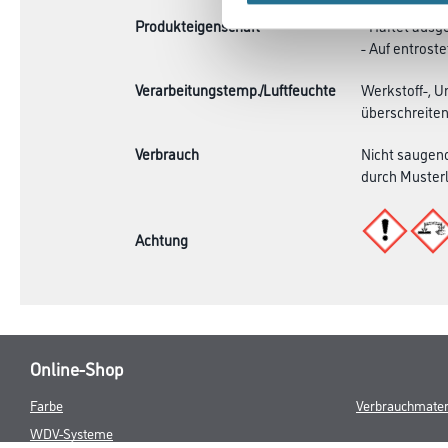
Produkteigenschaft
- Haftet ausg
- Auf entrost
Verarbeitungstemp./Luftfeuchte
Werkstoff-, U
überschreiten
Verbrauch
Nicht saugend
durch Musterl
Achtung
Online-Shop
Farbe
Verbrauchmater
WDV-Systeme