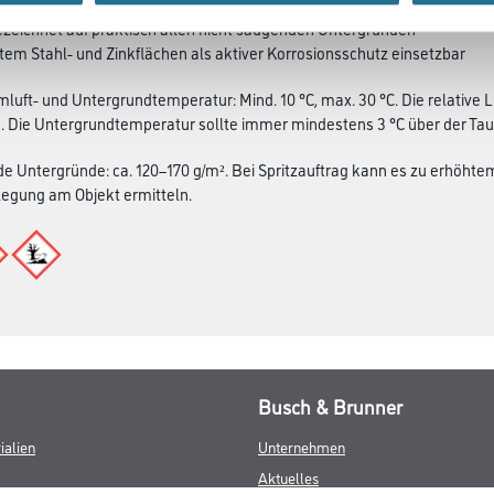
ezeichnet auf praktisch allen nicht saugenden Untergründen
etem Stahl- und Zinkflächen als aktiver Korrosionsschutz einsetzbar
mluft- und Untergrundtemperatur: Mind. 10 °C, max. 30 °C. Die relative L
. Die Untergrundtemperatur sollte immer mindestens 3 °C über der Ta
e Untergründe: ca. 120–170 g/m². Bei Spritzauftrag kann es zu erhöh
e­gung am Objekt ermitteln.
Busch & Brunner
ialien
Unternehmen
Aktuelles