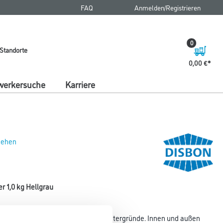
FAQ
Anmelden/Registrieren
0
Standorte
0,00 €
erkersuche
Karriere
 sehen
r 1,0 kg Hellgrau
erung für nicht saugende, starre Untergründe. Innen und außen