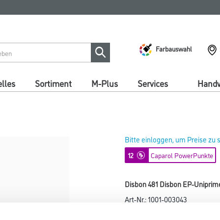
Farbauswahl
lles
Sortiment
M-Plus
Services
Handw
Bitte einloggen, um Preise zu
12
Caparol PowerPunkte
Disbon 481 Disbon EP-Uniprime
Art-Nr.:
1001-003043
Wässrige 2K-Epoxidharz-Grundi