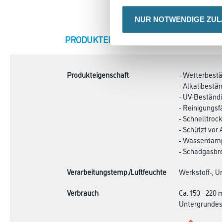
NUR NOTWENDIGE ZU
CURRENT
PRODUKTEIGENSCHAFTEN
ZU
TAB:
Produkteigenschaft
- Wetterbest
- Alkalibestä
- UV-Beständ
- Reinigungsf
- Schnelltroc
- Schützt vor
- Wasserdamp
- Schadgasbr
Verarbeitungstemp./Luftfeuchte
Werkstoff-, U
Verbrauch
Ca. 150 - 220
Untergrundes,