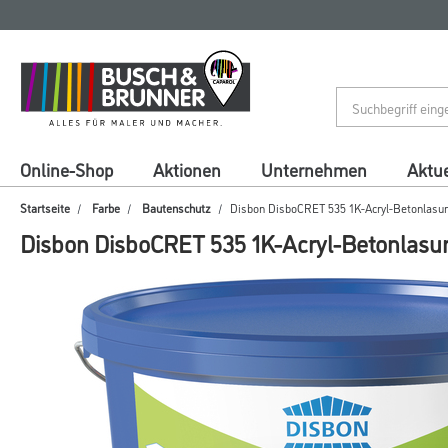
Zum
Zum
Inhalt
Navigationsmenü
springen
springen
Online-Shop
Aktionen
Unternehmen
Aktue
Startseite
Farbe
Bautenschutz
Disbon DisboCRET 535 1K-Acryl-Betonlasur
Disbon DisboCRET 535 1K-Acryl-Betonlasur