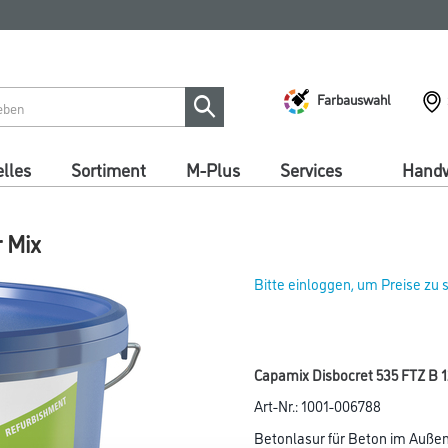
Farbauswahl
lles
Sortiment
M-Plus
Services
Handw
 Mix
Bitte einloggen, um Preise zu
Capamix Disbocret 535 FTZ B 1
Art-Nr.:
1001-006788
Betonlasur für Beton im Außen