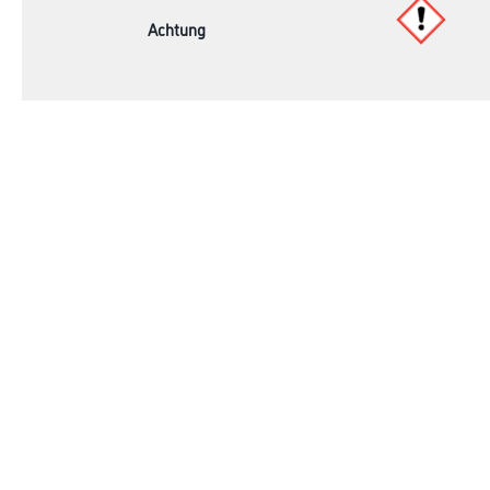
Achtung
Online-Shop
Farbe
Verbrauchmater
WDV-Systeme
Trockenbau
Putze- und Spachtelmassen
Bodenbeläge
Wand- & Deckenbeläge
Werkzeug & Maschinen