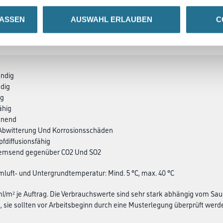
LASSEN
AUSWAHL ERLAUBEN
C
SATZINFOS
GEFAHRENHINWEISE
DAT
ändig
ndig
ig
ähig
knend
 Abwitterung Und Korro­sions­schäden
fdiffusionsfähig
emsend gegenüber CO2 Und SO2
mluft- und Untergrundtemperatur: Mind. 5 °C, max. 40 °C
 ml/m² je Auftrag. Die Verbrauchswerte sind sehr stark abhängig vom Sa
 sie sollten vor Arbeitsbeginn durch eine Musterlegung überprüft werd