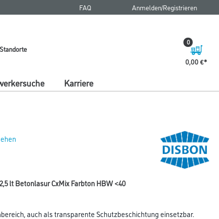
FAQ
Anmelden/Registrieren
0
Standorte
0,00 €
erkersuche
Karriere
 sehen
2,5 lt Betonlasur CxMix Farbton HBW <40
bereich, auch als transparente Schutzbeschichtung einsetzbar.