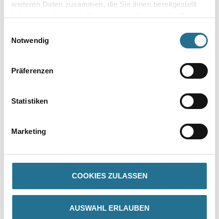
weiteren Daten zusammen, die Sie ihnen bereitgestellt
haben oder die sie im Rahmen Ihrer Nutzung der Dienste
gesammelt haben.
Einwilligungsauswahl
Notwendig
Präferenzen
Statistiken
PRODUKTEIGENSCHAFTEN
Marketing
Produkteigenschaft
- Einfache Zubereitung und gute Verarbeitbarkeit
- Niedriger Wasser-Zement-Wert (W/Z)
- Vermindert das Eindringen von CO2 und Feuchtigkeit
- Korrosionshemmend
COOKIES ZULASSEN
- Frost- und tausalzbeständig
- Für Schichtdicken von 30–100 mm, Größtkorn: 8 mm
- Erfüllt die Anforderungen der EN 1504-3: Statisch und nicht
statisch relevante Instandsetzung
AUSWAHL ERLAUBEN
- Eentspricht der Mörtelklasse M2 nach RiLi-SIB