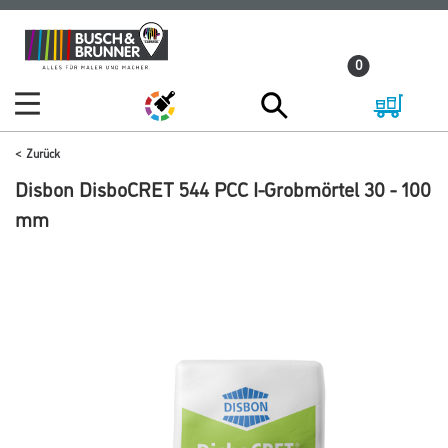
Zum
Zum
Inhalt
Navigationsmenü
0
springen
springen
Zurück
Disbon DisboCRET 544 PCC I-Grobmörtel 30 - 100
mm