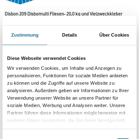
Disbon 209 Disbomulti Fliesen- 20,0 kg und Vielzweckkleber
Art-Nr.:
1001-002796
Gebrauchsfertiger Dispersionsklebstoff zum Verkleben von Fliesen,
Zustimmung
Details
Über Cookies
Platten, Dämmstoffen und Fliesen auf Fliesen sowie zur
Herstellung von Haftbrücken auf glatten Untergründen.
Gebinde
Diese Webseite verwendet Cookies
Wir verwenden Cookies, um Inhalte und Anzeigen zu
personalisieren, Funktionen für soziale Medien anbieten
zu können und die Zugriffe auf unsere Website zu
analysieren. Außerdem geben wir Informationen zu Ihrer
Umrechnungsfaktoren
Verwendung unserer Website an unsere Partner für
soziale Medien, Werbung und Analysen weiter. Unsere
Partner führen diese Informationen möglicherweise mit
weiteren Daten zusammen, die Sie ihnen bereitgestellt
haben oder die sie im Rahmen Ihrer Nutzung der Dienste
gesammelt haben.
Einwilligungsauswahl