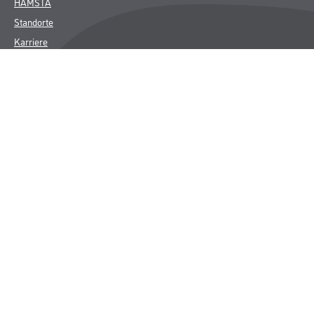
HAMSTA
Standorte
Karriere
FAQ
Rechtliches
AGB
Nutzungsbedingungen
Logistik- und Servicepreisliste
Impressum
Datenschutz
Integrität
Kontakt
Follow Us