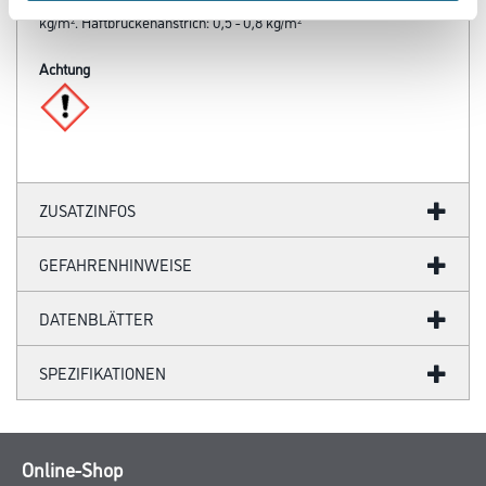
Dämmstoffverklebung: 1,0 - 3,0 kg/m². Untertapete: 1,0 - 2,0
kg/m². Haftbrückenanstrich: 0,5 - 0,8 kg/m²
Achtung
ZUSATZINFOS
GEFAHRENHINWEISE
DATENBLÄTTER
SPEZIFIKATIONEN
Online-Shop