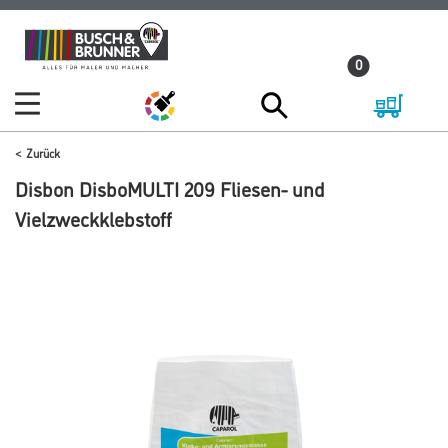
Zum
Zum
Inhalt
Navigationsmenü
0
springen
springen
Zurück
Disbon DisboMULTI 209 Fliesen- und
Vielzweckklebstoff