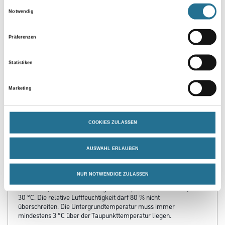
Einwilligungsauswahl
Notwendig
Präferenzen
Statistiken
PRODUKTEIGENSCHAFTEN
Marketing
Produkteigenschaft
- Emissionsminimiert
COOKIES ZULASSEN
- Benzylalkohol- und alkylphenolfrei
- Gutes Penetrationsvermögen
- Sehr gute Verankerung im Betonuntergrund
AUSWAHL ERLAUBEN
- Frei von lackbenetzungsstörenden Substanzen
NUR NOTWENDIGE ZULASSEN
Verarbeitungstemp./Luftfeuchte
Werkstoff-, Umluft- und Untergrundtemperatur: Mind. 10 °C, max.
30 °C. Die relative Luftfeuchtigkeit darf 80 % nicht
überschreiten. Die Untergrundtemperatur muss immer
mindestens 3 °C über der Taupunkttemperatur liegen.