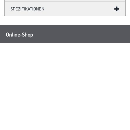
SPEZIFIKATIONEN
Online-Shop
Farbe
WDV-Systeme
Trockenbau
Putze- und Spachtelmassen
Bodenbeläge
Wand- & Deckenbeläge
Werkzeug & Maschinen
Verbrauchmaterialien
Busch & Brunner
Unternehmen