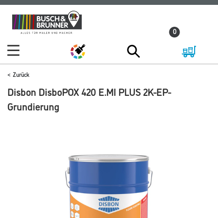
Zum
Zum
Inhalt
Navigationsmenü
0
springen
springen
Zurück
Disbon DisboPOX 420 E.MI PLUS 2K-EP-
Grundierung