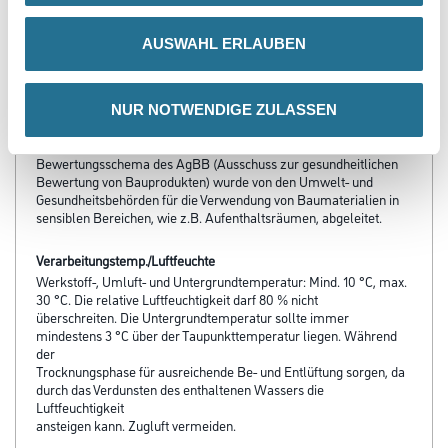
- Sehr gute Reinigungsfähigkeit
- Sehr gute Abriebfestigkeit
- Geringer Verschleiß
AUSWAHL ERLAUBEN
- Wasserdampfdiffusionsfähig
- Reifenfest
- Beständig gegen Weichmacherwanderung
- Emissionsminimiert
NUR NOTWENDIGE ZULASSEN
- Geprüft und zugelassen nach den AgBB-Prüfkriterien für VOC-
Emissionen aus innenraumrelevanten Bauprodukten. Das
Bewertungsschema des AgBB (Ausschuss zur gesundheitlichen
Bewertung von Bauprodukten) wurde von den Umwelt- und
Gesundheitsbehörden für die Verwendung von Baumaterialien in
sensiblen Bereichen, wie z.B. Aufenthaltsräumen, abgeleitet.
Verarbeitungstemp./Luftfeuchte
Werkstoff-, Umluft- und Untergrundtemperatur: Mind. 10 °C, max.
30 °C. Die relative Luftfeuchtigkeit darf 80 % nicht
überschreiten. Die Untergrundtemperatur sollte immer
mindestens 3 °C über der Taupunkttemperatur liegen. Während
der
Trocknungsphase für ausreichende Be- und Entlüftung sorgen, da
durch das Verdunsten des enthaltenen Wassers die
Luftfeuchtigkeit
ansteigen kann. Zugluft vermeiden.