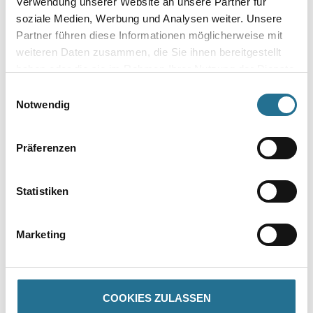
Umrechnungsfaktoren
Verwendung unserer Website an unsere Partner für
soziale Medien, Werbung und Analysen weiter. Unsere
Partner führen diese Informationen möglicherweise mit
weiteren Daten zusammen, die Sie ihnen bereitgestellt
haben oder die sie im Rahmen Ihrer Nutzung der Dienste
Zur Farbauswahl für Ihren Wunschfarbton
gesammelt haben.
Einwilligungsauswahl
Notwendig
Präferenzen
Statistiken
Marketing
PRODUKTEIGENSCHAFTEN
Produkteigenschaft
COOKIES ZULASSEN
- Hohe Schlagfestigkeit