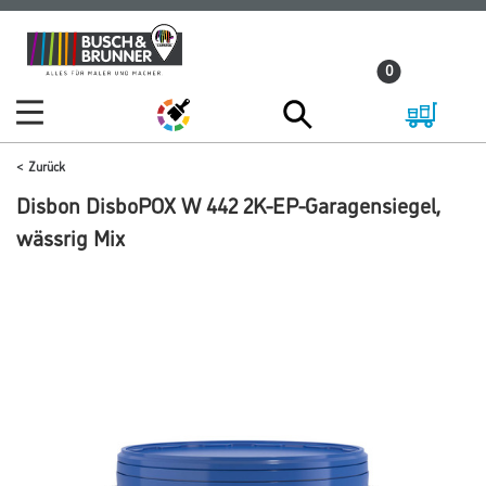
Zum
Zum
Inhalt
Navigationsmenü
0
springen
springen
Zurück
Disbon DisboPOX W 442 2K-EP-Garagensiegel,
wässrig Mix