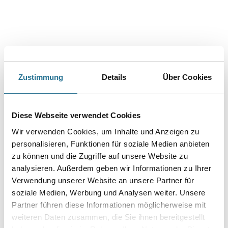
Zustimmung
Details
Über Cookies
PRODUKTEIGENSCHAFTEN
Produkteigenschaft
Diese Webseite verwendet Cookies
- Einfach mit Wasser zu mischen
- Geruchsarm und umweltschonend
Wir verwenden Cookies, um Inhalte und Anzeigen zu
- Reduziert die Wasseraufnahme
personalisieren, Funktionen für soziale Medien anbieten
- Erhöht den Frost-Tausalz-Widerstand
zu können und die Zugriffe auf unsere Website zu
- Minimiert Algen- und Moosbewuchs, Feuchtigkeitsflecken und
Aus­blühun­gen
analysieren. Außerdem geben wir Informationen zu Ihrer
- Nicht filmbildend
Verwendung unserer Website an unsere Partner für
- Diffusionsoffen
soziale Medien, Werbung und Analysen weiter. Unsere
- Alkali- und UV-beständig
- In Verbindung mit DisboCRET 515 als OS 2 (OS B) nach
Partner führen diese Informationen möglicherweise mit
Instandsetzungs-Richtlinie des DAfStb./ZTV-ING geprüft
weiteren Daten zusammen, die Sie ihnen bereitgestellt
- Erfüllt die Anforderungen der EN 1504-2 und der DIN V 18026: