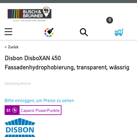
Zum
Zum
Inhalt
Navigationsmenü
0
springen
springen
Zurück
Disbon DisboXAN 450
Fassadenhydrophobierung, transparent, wässrig
Abbildung ähnlich
Bitte einloggen, um Preise zu sehen
61
Caparol PowerPunkte