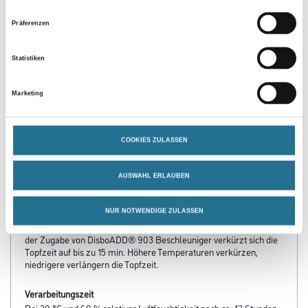
Präferenzen
PRODUKTEIGENSCHAFTEN
Statistiken
Produkteigenschaft
Marketing
- Gute Aushärtung auch bei 10 °C
- Wetterbeständig
- Dauernassbelastbar
COOKIES ZULASSEN
- Geprüft gegen rückwärtig Feuchteeinwirkung nach 56 Tagen
- Gut chemikalienbeständig
- Erfüllt die Anforderungen der DIN EN 1504-2 und der DIN V
AUSWAHL ERLAUBEN
18026: Oberflächenschutzsysteme für Beton
Verarbeitungstemp./Luftfeuchte
NUR NOTWENDIGE ZULASSEN
Bei 20 °C und 60 % relativer Luftfeuchtigkeit ca. 25 Minuten. Bei
der Zugabe von DisboADD® 903 Beschleuniger verkürzt sich die
Topfzeit auf bis zu 15 min. Höhere Temperaturen verkürzen,
niedrigere verlängern die Topfzeit.
Verarbeitungszeit
Bei 20 °C und 60 % relativer Luftfeuchtigkeit nach ca. 13 Stunden