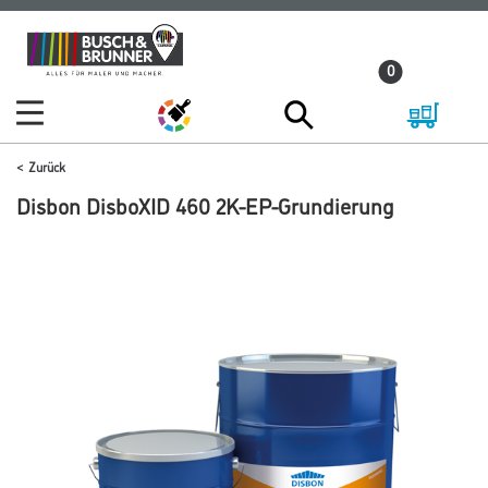
Zum
Zum
Inhalt
Navigationsmenü
0
springen
springen
Zurück
Disbon DisboXID 460 2K-EP-Grundierung