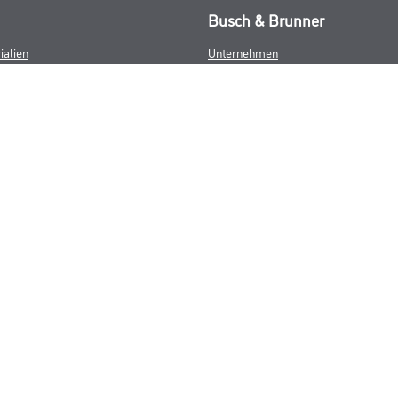
Busch & Brunner
ialien
Unternehmen
Aktuelles
Sortiment
Eigenmarken
Service
HAMSTA
Standorte
Karriere
FAQ
© Copyright CMS Dienstleistungs-Gesellschaft
GEWERBLICHE KUNDEN. ALLE ANGEGEBENEN PREISE SIND ZZGL. GESETZL
**Punktestand wird innerhalb mehrerer Wochen aktualisiert.