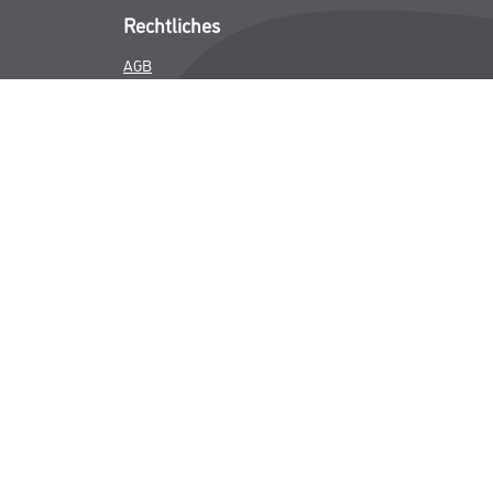
Rechtliches
AGB
Nutzungsbedingungen
Logistik- und Servicepreisliste
Impressum
Datenschutz
Integrität
Kontakt
Follow Us
ICHER MWST.