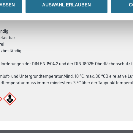
LASSEN
AUSWAHL ERLAUBEN
C
SATZINFOS
GEFAHRENHINWEISE
DAT
ändig
elastbar
rei
alzbeständig
 Anforderungen der DIN EN 1504-2 und der DIN 18026: Oberflächenschutz 
mluft- und Untergrundtemperatur:Mind. 10 °C, max. 30 °CDie relative Luf
ndtemperatur muss immer mindestens 3 °C über der Taupunkttemperatu