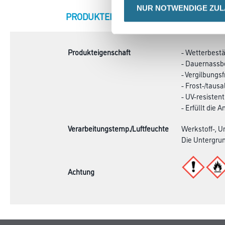
NUR NOTWENDIGE ZU
CURRENT
PRODUKTEIGENSCHAFTEN
ZU
TAB:
Produkteigenschaft
- Wetterbest
- Dauernassb
- Vergilbungsf
- Frost-/taus
- UV-resistent
- Erfüllt die
Verarbeitungstemp./Luftfeuchte
Werkstoff-, U
Die Untergru
Achtung