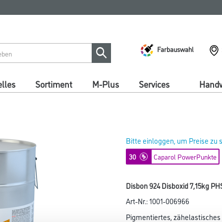
Farbauswahl
lles
Sortiment
M-Plus
Services
Handw
Bitte einloggen, um Preise zu
30
Caparol PowerPunkte
Disbon 924 Disboxid 7,15kg PH
Art-Nr.:
1001-006966
Pigmentiertes, zähelastisches 