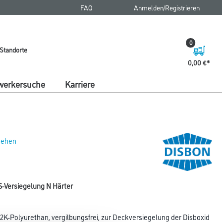
FAQ
Anmelden/Registrieren
0
Standorte
0,00 €
erkersuche
Karriere
 sehen
S-Versiegelung N Härter
2K-Polyurethan, vergilbungsfrei, zur Deckversiegelung der Disboxid