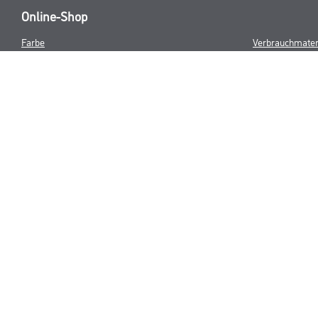
Online-Shop
Farbe
Verbrauchmater
WDV-Systeme
Trockenbau
Putze- und Spachtelmassen
Bodenbeläge
Wand- & Deckenbeläge
Werkzeug & Maschinen
* NUR FÜR 