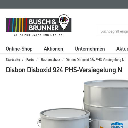
Zum
Zum
Inhalt
Navigationsmenü
springen
springen
Online-Shop
Aktionen
Unternehmen
Aktue
Startseite
Farbe
Bautenschutz
Disbon Disboxid 924 PHS-Versiegelung N
Disbon Disboxid 924 PHS-Versiegelung N