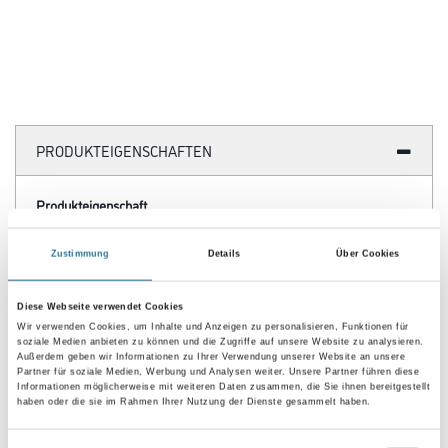
PRODUKTEIGENSCHAFTEN
Produkteigenschaft
- Bodenfarbe
- TÜV-geprüfte Beschichtung für Ölauffangwannen
Zustimmung
Details
Über Cookies
- Wasserbasierend
- Einkomponentig
Diese Webseite verwendet Cookies
Verarbeitungstemp./Luftfeuchte
Wir verwenden Cookies, um Inhalte und Anzeigen zu personalisieren, Funktionen für
Nicht bei Temperaturen (Luft- und Beschichtungsoberfläche) unter
soziale Medien anbieten zu können und die Zugriffe auf unsere Website zu analysieren.
Außerdem geben wir Informationen zu Ihrer Verwendung unserer Website an unsere
+5 °C verarbeiten.
Partner für soziale Medien, Werbung und Analysen weiter. Unsere Partner führen diese
Informationen möglicherweise mit weiteren Daten zusammen, die Sie ihnen bereitgestellt
Verarbeitungszeit
haben oder die sie im Rahmen Ihrer Nutzung der Dienste gesammelt haben.
Kann gestrichen, gespritzt oder gerollt werden. Die
Grundbeschichtung kann ggf. bis max. 10 % mit Wasser verdünnt