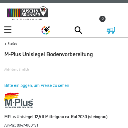
Zum
Zum
Inhalt
Navigationsmenü
0
springen
springen
Zurück
M-Plus Unisiegel Bodenvorbereitung
Abbildung ähnlich
Bitte einloggen, um Preise zu sehen
MPlus Unisiegel 12,5 lt Mittelgrau ca. Ral 7030 (steingrau)
Art-Nr.:
8047-000191