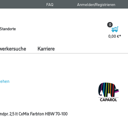
FAQ
Anmelden/Registrieren
0
Standorte
0,00 €
erkersuche
Karriere
 sehen
dpr. 2,5 lt CxMix Farbton HBW 70-100