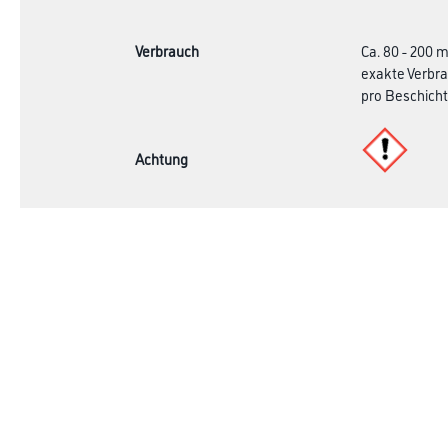
Verbrauch
Ca. 80 - 200 
exakte Verbra
pro Beschicht
Achtung
Online-Shop
Farbe
Verbrauchmater
WDV-Systeme
Trockenbau
Putze- und Spachtelmassen
Bodenbeläge