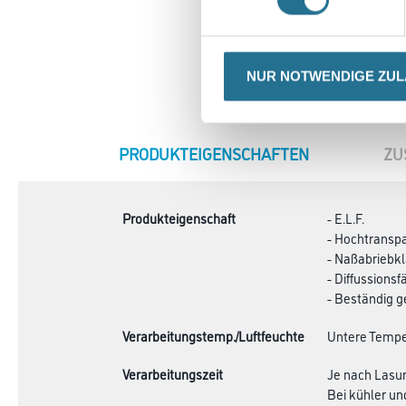
NUR NOTWENDIGE ZU
CURRENT
PRODUKTEIGENSCHAFTEN
ZU
TAB:
Produkteigenschaft
- E.L.F.
- Hochtransp
- Naßabriebkl
- Diffussionsf
- Beständig g
Verarbeitungstemp./Luftfeuchte
Untere Temper
Verarbeitungszeit
Je nach Lasur
Bei kühler un