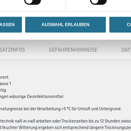
LASSEN
AUSWAHL ERLAUBEN
C
SATZINFOS
GEFAHRENHINWEISE
DAT
arent
asse 1
ähig
egen wässrige Desinfektionsmittel
aturgrenze bei der Verarbeitung:+5 °C für Umluft und Untergrund.
technik naß-in-naß arbeiten oder Trockenzeiten bis zu 12 Stunden zwi
d feuchter Witterung ergeben sich entsprechend längere Trocknungszei