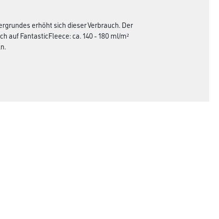
ergrundes erhöht sich dieser Verbrauch. Der
h auf FantasticFleece: ca. 140 - 180 ml/m²
n.
Rechtliches
AGB
Nutzungsbedingungen
Logistik- und Servicepreisliste
Impressum
Datenschutz