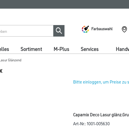
Farbauswahl
lles
Sortiment
M-Plus
Services
Handw
Lasur Glänzend
x
Bitte einloggen, um Preise zu
Capamix Deco Lasur glänz.Grun
Art-Nr.:
1001-005630