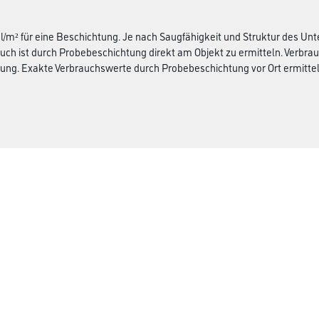
ml/m² für eine Beschichtung. Je nach Saugfähigkeit und Struktur des Unt
uch ist durch Probebeschichtung direkt am Objekt zu ermitteln. Verbrauc
ung. Exakte Verbrauchswerte durch Probebeschichtung vor Ort ermittel
Busch & Brunner
ialien
Unternehmen
Aktuelles
Sortiment
Eigenmarken
Service