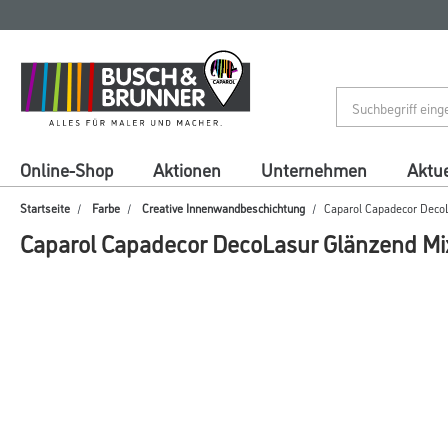
Zum
Zum
Inhalt
Navigationsmenü
springen
springen
Online-Shop
Aktionen
Unternehmen
Aktue
Startseite
Farbe
Creative Innenwandbeschichtung
Caparol Capadecor Deco
Caparol Capadecor DecoLasur Glänzend Mi