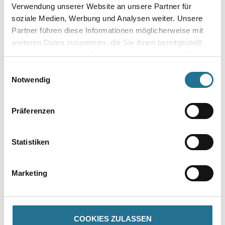
Verwendung unserer Website an unsere Partner für
soziale Medien, Werbung und Analysen weiter. Unsere
Partner führen diese Informationen möglicherweise mit
weiteren Daten zusammen, die Sie ihnen bereitgestellt
Zur Farbauswahl für Ihren Wunschfarbton
haben oder die sie im Rahmen Ihrer Nutzung der Dienste
gesammelt haben.
Zur Weißware
Einwilligungsauswahl
Notwendig
Präferenzen
Statistiken
Marketing
PRODUKTEIGENSCHAFTEN
Produkteigenschaft
COOKIES ZULASSEN