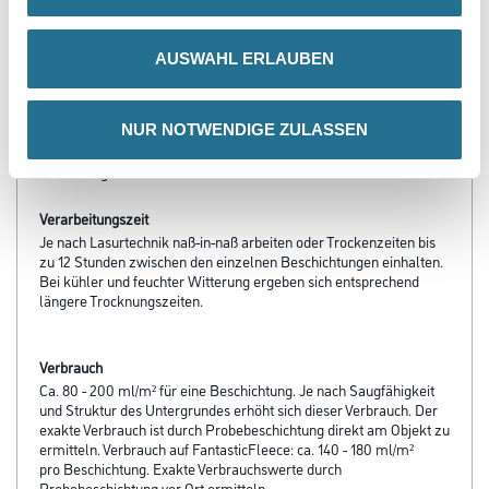
- E.L.F.
- Hochtransparent
- Naßabriebklasse 1
AUSWAHL ERLAUBEN
- Diffussionsfähig
- Beständig gegen wässrige Desinfektionsmittel
Verarbeitungstemp./Luftfeuchte
NUR NOTWENDIGE ZULASSEN
Untere Temperaturgrenze bei der Verarbeitung:+5 °C für Umluft
und Untergrund.
Verarbeitungszeit
Je nach Lasurtechnik naß-in-naß arbeiten oder Trockenzeiten bis
zu 12 Stunden zwischen den einzelnen Beschichtungen einhalten.
Bei kühler und feuchter Witterung ergeben sich entsprechend
längere Trocknungszeiten.
Verbrauch
Ca. 80 - 200 ml/m² für eine Beschichtung. Je nach Saugfähigkeit
und Struktur des Untergrundes erhöht sich dieser Verbrauch. Der
exakte Verbrauch ist durch Probebeschichtung direkt am Objekt zu
ermitteln. Verbrauch auf FantasticFleece: ca. 140 - 180 ml/m²
pro Beschichtung. Exakte Verbrauchswerte durch
Probebeschichtung vor Ort ermitteln.