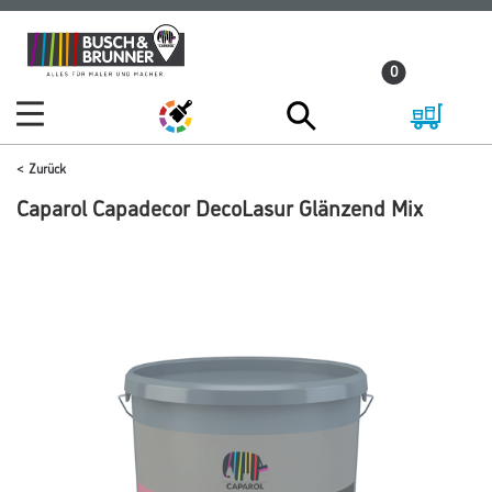
Zum
Zum
Inhalt
Navigationsmenü
0
springen
springen
Zurück
Caparol Capadecor DecoLasur Glänzend Mix