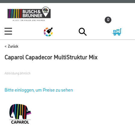
Zum
Zum
Inhalt
Navigationsmenü
0
springen
springen
Zurück
Caparol Capadecor MultiStruktur Mix
Abbildung ähnlich
Bitte einloggen, um Preise zu sehen