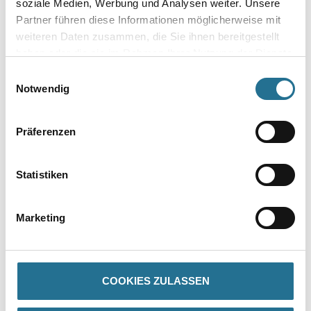
soziale Medien, Werbung und Analysen weiter. Unsere
Partner führen diese Informationen möglicherweise mit
weiteren Daten zusammen, die Sie ihnen bereitgestellt
Zur Farbauswahl für Ihren Wunschfarbton
haben oder die sie im Rahmen Ihrer Nutzung der Dienste
gesammelt haben.
Einwilligungsauswahl
Notwendig
Präferenzen
Statistiken
PRODUKTEIGENSCHAFTEN
Marketing
Produkteigenschaft
- Wasserverdünnbar
COOKIES ZULASSEN
- Semitransparent
- Spiegelglanz ohne zusätzlichen Überzug
- Rationelle und sichere Verarbeitungs­technik