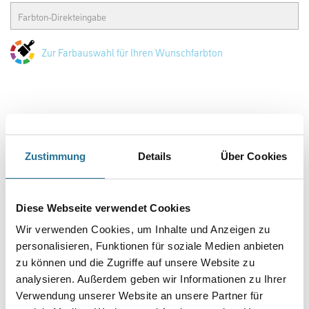
Capamix StuccoDecor FTZ A 5,0 lt Di Luce HBW 40-69
Art-Nr.:
1001-007061
Dispersionsspachtelmasse zur Erzeugung spiegelglänzender
Oberflächen in Glättetechnik.
Farbtonbezeichnung
Glanzgrad
Zustimmung
Details
Über Cookies
Gebinde
Diese Webseite verwendet Cookies
Wir verwenden Cookies, um Inhalte und Anzeigen zu
personalisieren, Funktionen für soziale Medien anbieten
zu können und die Zugriffe auf unsere Website zu
analysieren. Außerdem geben wir Informationen zu Ihrer
Umrechnungsfaktoren
Verwendung unserer Website an unsere Partner für