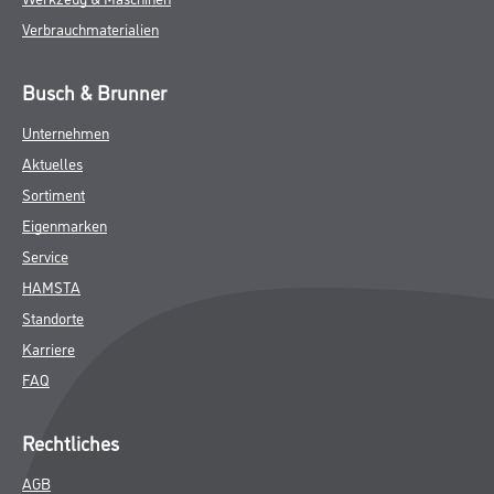
ZUSATZINFOS
GEFAHRENHINWEISE
DATENBLÄTTER
SPEZIFIKATIONEN
Online-Shop
Farbe
WDV-Systeme
Trockenbau
Putze- und Spachtelmassen
Bodenbeläge
Wand- & Deckenbeläge
Werkzeug & Maschinen