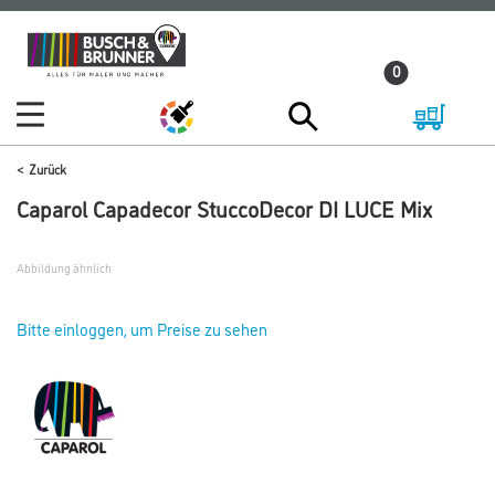
Zum
Zum
Inhalt
Navigationsmenü
0
springen
springen
Zurück
Caparol Capadecor StuccoDecor DI LUCE Mix