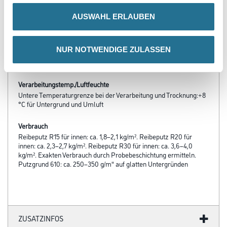
- Diffusionsfähig
- Robust und unempfindlich gegen Stoß und Schlag
AUSWAHL ERLAUBEN
- Klassifizierung des Brandverhaltens nach DIN EN 13501-1: A2-
s1,d0
- Konservierungsmittelfrei
NUR NOTWENDIGE ZULASSEN
- Beschichtungsstoff nach DIN 18558 – POrg.2
- Frei von foggingaktiven Substanzen
Verarbeitungstemp./Luftfeuchte
Untere Temperaturgrenze bei der Verarbeitung und Trocknung:+8
°C für Untergrund und Umluft
Verbrauch
Reibeputz R15 für innen: ca. 1,8–2,1 kg/m². Reibeputz R20 für
innen: ca. 2,3–2,7 kg/m². Reibeputz R30 für innen: ca. 3,6–4,0
kg/m². Exakten Verbrauch durch Probebeschichtung ermitteln.
Putzgrund 610: ca. 250–350 g/m" auf glatten Untergründen
ZUSATZINFOS