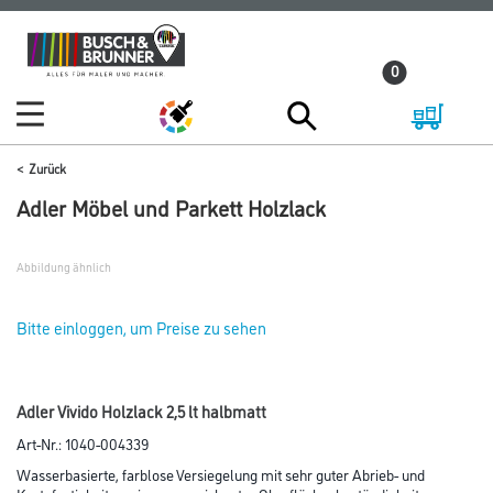
Zum
Zum
Inhalt
Navigationsmenü
0
springen
springen
Zurück
Adler Möbel und Parkett Holzlack
Abbildung ähnlich
Bitte einloggen, um Preise zu sehen
Adler Vivido Holzlack 2,5 lt halbmatt
Art-Nr.:
1040-004339
Wasserbasierte, farblose Versiegelung mit sehr guter Abrieb- und