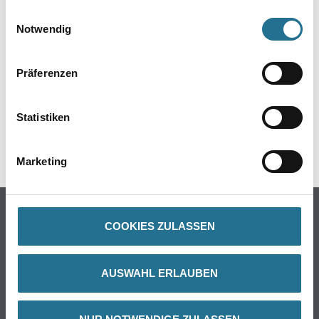
gesammelt haben.
Einwilligungsauswahl
Notwendig
ZUSATZINFOS
Präferenzen
GEFAHRENHINWEISE
DATENBLÄTTER
Statistiken
SPEZIFIKATIONEN
Marketing
Online-Shop
COOKIES ZULASSEN
Farbe
WDV-Systeme
AUSWAHL ERLAUBEN
Trockenbau
Putze- und Spachtelmassen
Bodenbeläge