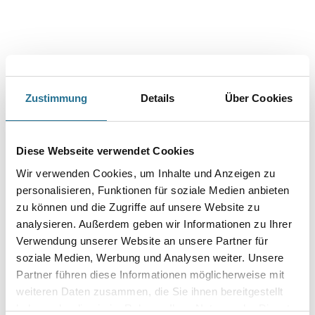
PRODUKTEIGENSCHAFTEN
Zustimmung
Details
Über Cookies
Verarbeitungstemp./Luftfeuchte
Diese Webseite verwendet Cookies
Die optimalen Verarbeitungsbedingungen liegen zwischen 15 – 25
°C bei einer rel. Luftfeuchtigkeit von 40 – 80 %.
Wir verwenden Cookies, um Inhalte und Anzeigen zu
personalisieren, Funktionen für soziale Medien anbieten
Verarbeitungszeit
zu können und die Zugriffe auf unsere Website zu
- Überlackierbar nach ca. 4 h
- Schleifbar nach ca. 4 h
analysieren. Außerdem geben wir Informationen zu Ihrer
- Begehbar nach ca. 8 h
Verwendung unserer Website an unsere Partner für
soziale Medien, Werbung und Analysen weiter. Unsere
Verbrauch
Partner führen diese Informationen möglicherweise mit
8 - 10 m²/l
weiteren Daten zusammen, die Sie ihnen bereitgestellt
haben oder die sie im Rahmen Ihrer Nutzung der Dienste