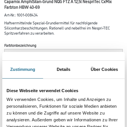
Capamix AmphiSilan-Grund NQG FTZ A 12,5l NespriTec CxMix
Farbton HBW 40-69
Art-Nr.:
1001-008434
Haftvermittelnde Spezial-Grundiermittel für nachfolgende
Siliconharzbeschichtungen. Rationell und nebelfrei im Nespri-TEC
Spritzverfahren zu verarbeiten.
Farbtonbezeichnung
Glanzgrad
Zustimmung
Details
Über Cookies
Gebinde
Diese Webseite verwendet Cookies
Wir verwenden Cookies, um Inhalte und Anzeigen zu
personalisieren, Funktionen für soziale Medien anbieten
zu können und die Zugriffe auf unsere Website zu
analysieren. Außerdem geben wir Informationen zu Ihrer
Umrechnungsfaktoren
Verwendung unserer Website an unsere Partner für