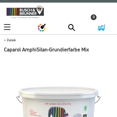
Zum
Zum
Inhalt
Navigationsmenü
0
springen
springen
Zurück
Caparol AmphiSilan-Grundierfarbe Mix