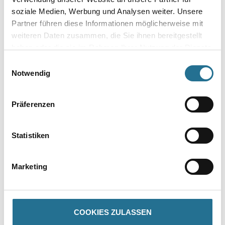
soziale Medien, Werbung und Analysen weiter. Unsere
Partner führen diese Informationen möglicherweise mit
weiteren Daten zusammen, die Sie ihnen bereitgestellt
haben oder die sie im Rahmen Ihrer Nutzung der Dienste
Zur Farbauswahl für Ihren Wunschfarbton
gesammelt haben.
Einwilligungsauswahl
Notwendig
Präferenzen
Statistiken
Marketing
PRODUKTEIGENSCHAFTEN
Verarbeitungstemp./Luftfeuchte
COOKIES ZULASSEN
Untere Temperaturgrenze bei der Verarbeitung und Trocknung: +5
°C für Umluft und Untergrund