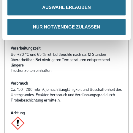
- CapaGrund Universal-W verzögert Befall und Schädigung durch
AUSWAHL ERLAUBEN
Pilze und Algen
Verarbeitungstemp./Luftfeuchte
NUR NOTWENDIGE ZULASSEN
Untere Temperaturgrenze bei der Verarbeitung und Trocknung:+5
°C für Umluft und Untergrund.
Verarbeitungszeit
Bei +20 °C und 65 % rel. Luftfeuchte nach ca. 12 Stunden
überarbeitbar. Bei niedrigeren Temperaturen entsprechend
längere
Trockenzeiten einhalten.
Verbrauch
Ca. 150 - 200 ml/m², je nach Saugfähigkeit und Beschaffenheit des
Untergrundes. Exakten Verbrauch und Verdünnungsgrad durch
Probebeschichtung ermitteln.
Achtung