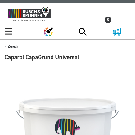
Zum
Zum
Inhalt
Navigationsmenü
0
springen
springen
Zurück
Caparol CapaGrund Universal