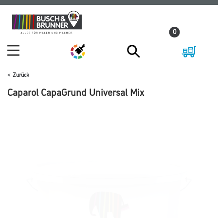
Zum
Zum
Inhalt
Navigationsmenü
0
springen
springen
Zurück
Caparol CapaGrund Universal Mix