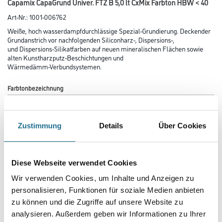
Capamix CapaGrund Univer. FTZ B 5,0 lt CxMix Farbton HBW < 40
Art-Nr.:
1001-006762
Weiße, hoch wasserdampfdurchlässige Spezial-Grundierung. Deckender
Grundanstrich vor nachfolgenden Siliconharz-, Dispersions-,
und Dispersions-Silikatfarben auf neuen mineralischen Flächen sowie
alten Kunstharzputz-Beschichtungen und
Wärmedämm-Verbundsystemen.
Farbtonbezeichnung
Zustimmung
Details
Über Cookies
Glanzgrad
Diese Webseite verwendet Cookies
Gebinde
Wir verwenden Cookies, um Inhalte und Anzeigen zu
personalisieren, Funktionen für soziale Medien anbieten
zu können und die Zugriffe auf unsere Website zu
analysieren. Außerdem geben wir Informationen zu Ihrer