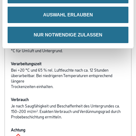
- Nespri-TEC fähig
- Verkieselungsfähig für nachfolgende Dispersions-Silikatfarben
- Haftvermittelnd auf schwach saugenden Untergründen
AUSWAHL ERLAUBEN
- CapaGrund Universal-W verzögert Befall und Schädigung durch
Pilze und Algen
NUR NOTWENDIGE ZULASSEN
Verarbeitungstemp./Luftfeuchte
Untere Temperaturgrenze bei der Verarbeitung und Trocknung:+5
°C für Umluft und Untergrund.
Verarbeitungszeit
Bei +20 °C und 65 % rel. Luftfeuchte nach ca. 12 Stunden
überarbeitbar. Bei niedrigeren Temperaturen entsprechend
längere
Trockenzeiten einhalten.
Verbrauch
Je nach Saugfähigkeit und Beschaffenheit des Untergrundes ca.
150–200 ml/m². Exakten Verbrauch und Verdünnungsgrad durch
Probebeschichtung ermitteln.
Achtung