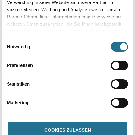
Verwendung unserer Website an unsere Partner für
Umrechnungsfaktoren
soziale Medien, Werbung und Analysen weiter. Unsere
Partner führen diese Informationen möglicherweise mit
weiteren Daten zusammen, die Sie ihnen bereitgestellt
haben oder die sie im Rahmen Ihrer Nutzung der Dienste
Zur Farbauswahl für Ihren Wunschfarbton
gesammelt haben.
Einwilligungsauswahl
Notwendig
Präferenzen
Statistiken
Marketing
PRODUKTEIGENSCHAFTEN
Produkteigenschaft
COOKIES ZULASSEN
- Alkalibremse bei mineralischen Putzen