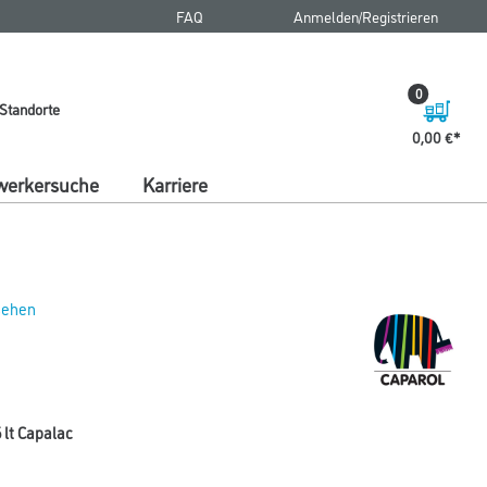
FAQ
Anmelden/Registrieren
0
Standorte
0,00 €
erkersuche
Karriere
 sehen
 lt Capalac