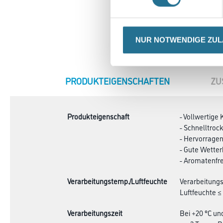
NUR NOTWENDIGE ZU
CURRENT
PRODUKTEIGENSCHAFTEN
ZU
TAB:
Produkteigenschaft
- Vollwertige
- Schnelltroc
- Hervorragen
- Gute Wetter
- Aromatenfre
Verarbeitungstemp./Luftfeuchte
Verarbeitungs
Luftfeuchte ≤
Verarbeitungszeit
Bei +20 °C un