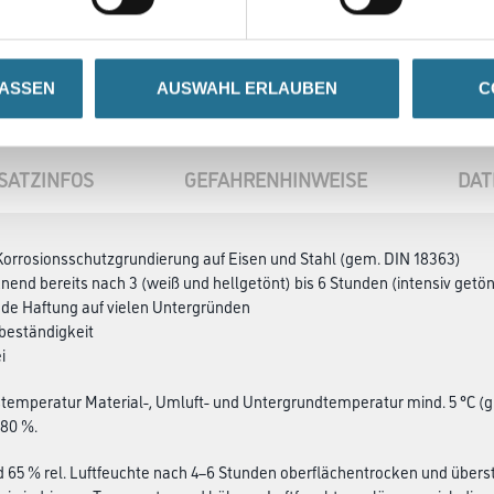
LASSEN
AUSWAHL ERLAUBEN
C
SATZINFOS
GEFAHRENHINWEISE
DAT
 Korrosionsschutzgrundierung auf Eisen und Stahl (gem. DIN 18363)
knend bereits nach 3 (weiß und hellgetönt) bis 6 Stunden (intensiv getö
de Haftung auf vielen Untergründen
beständigkeit
i
temperatur Material-, Umluft- und Untergrundtemperatur mind. 5 °C (gün
 80 %.
d 65 % rel. Luftfeuchte nach 4–6 Stunden oberflächentrocken und übers