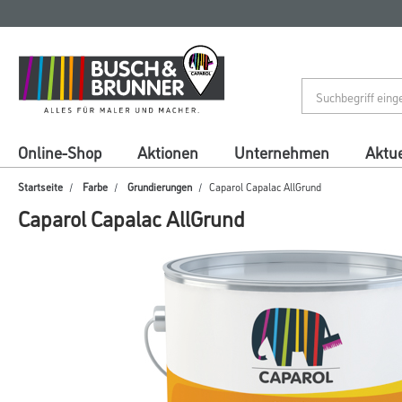
Zum
Zum
Inhalt
Navigationsmenü
springen
springen
Online-Shop
Aktionen
Unternehmen
Aktue
Startseite
Farbe
Grundierungen
Caparol Capalac AllGrund
Caparol Capalac AllGrund