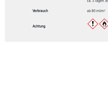
ca. 3 Tagen. 
Verbrauch
ab 80 ml/m²
Achtung
Online-Shop
Farbe
Verbrauchmater
WDV-Systeme
Trockenbau
Putze- und Spachtelmassen
Bodenbeläge
Wand- & Deckenbeläge
Werkzeug & Maschinen