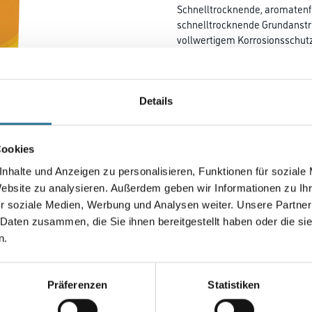
Schnelltrocknende, aromatenfr
schnelltrocknende Grundanstr
vollwertigem Korrosionsschutz
Aluminium, Kupfer, Zink, Hart-
Holz und Holzwerkstoffen.
Details
Farbtonbezeichnung
Cookies
Gebinde
nhalte und Anzeigen zu personalisieren, Funktionen für soziale
Website zu analysieren. Außerdem geben wir Informationen zu I
r soziale Medien, Werbung und Analysen weiter. Unsere Partner
 Daten zusammen, die Sie ihnen bereitgestellt haben oder die s
Umrechnungsfaktoren
n.
Zur Farbauswahl für Ihr
Präferenzen
Statistiken
Wunschfarbton