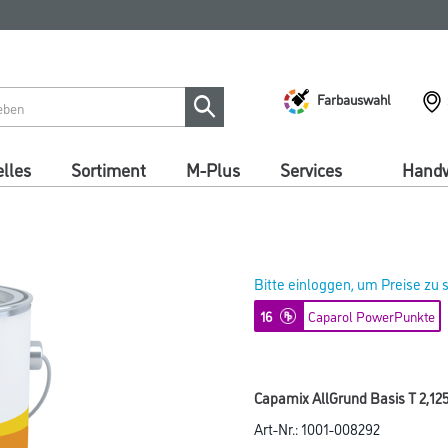
Farbauswahl
lles
Sortiment
M-Plus
Services
Handw
Bitte einloggen, um Preise zu
16
Caparol PowerPunkte
Capamix AllGrund Basis T 2,125
Art-Nr.:
1001-008292