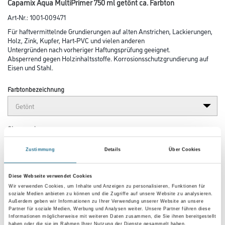
Capamix Aqua MultiPrimer 750 ml getönt ca. Farbton
Art-Nr.:
1001-009471
Für haftvermittelnde Grundierungen auf alten Anstrichen, Lackierungen,
Holz, Zink, Kupfer, Hart-PVC und vielen anderen
Unter­gründen nach vor­heriger Haftungsprüfung geeignet.
Absperrend gegen Holzinhaltsstoffe. Korrosions­schutz­grun­die­rung auf
Eisen und Stahl.
Farbtonbezeichnung
Glanzgrad
Zustimmung
Details
Über Cookies
Gebinde
Diese Webseite verwendet Cookies
Wir verwenden Cookies, um Inhalte und Anzeigen zu personalisieren, Funktionen für
soziale Medien anbieten zu können und die Zugriffe auf unsere Website zu analysieren.
Außerdem geben wir Informationen zu Ihrer Verwendung unserer Website an unsere
Partner für soziale Medien, Werbung und Analysen weiter. Unsere Partner führen diese
Informationen möglicherweise mit weiteren Daten zusammen, die Sie ihnen bereitgestellt
haben oder die sie im Rahmen Ihrer Nutzung der Dienste gesammelt haben.