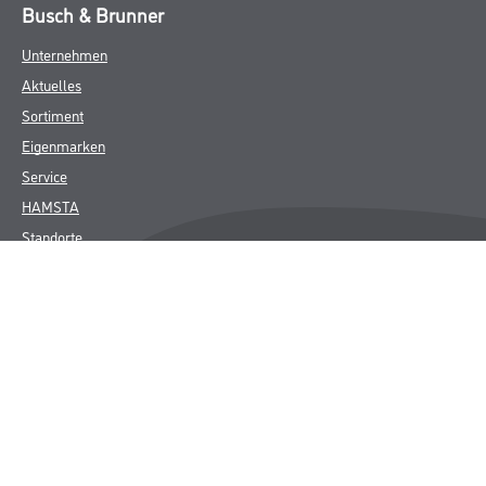
Busch & Brunner
Unternehmen
Aktuelles
Sortiment
Eigenmarken
Service
HAMSTA
Standorte
Karriere
FAQ
Rechtliches
AGB
Nutzungsbedingungen
Logistik- und Servicepreisliste