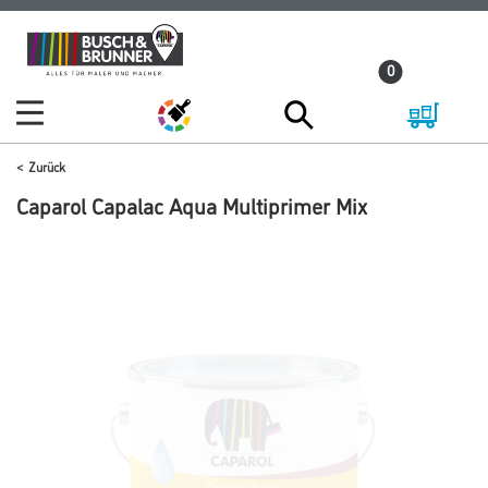
Zum
Zum
Inhalt
Navigationsmenü
0
springen
springen
Zurück
Caparol Capalac Aqua Multiprimer Mix