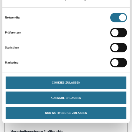
Umrechnungsfaktoren
Einwilligungsauswahl
Notwendig
Präferenzen
Statistiken
Marketing
PRODUKTEIGENSCHAFTEN
COOKIES ZULASSEN
Produkteigenschaft
- Grundierung
- Absperrgrund
AUSWAHL ERLAUBEN
- Korrosionsschutz
- Wasseremulgiert
- Umweltschonend
NUR NOTWENDIGE ZULASSEN
- Sehr gute Haftvermittlung
Verarbeitungstemp./Luftfeuchte