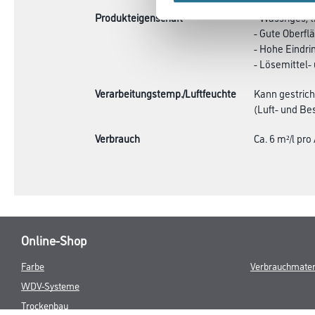
Produkteigenschaft
- Wässriges, 
- Gute Oberfl
- Hohe Eindri
- Lösemittel-
Verarbeitungstemp./Luftfeuchte
Kann gestrich
(Luft- und Be
Verbrauch
Ca. 6 m²/l pr
Online-Shop
Farbe
Verbrauchmater
WDV-Systeme
Trockenbau