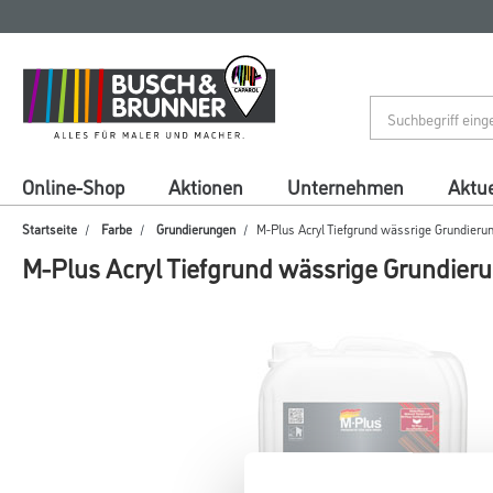
Zum
Zum
Inhalt
Navigationsmenü
springen
springen
Online-Shop
Aktionen
Unternehmen
Aktue
Startseite
Farbe
Grundierungen
M-Plus Acryl Tiefgrund wässrige Grundieru
M-Plus Acryl Tiefgrund wässrige Grundier