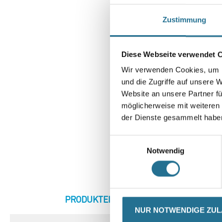
Zustimmung
Diese Webseite verwendet 
Wir verwenden Cookies, um I
und die Zugriffe auf unsere 
Website an unsere Partner fü
möglicherweise mit weiteren
der Dienste gesammelt habe
Einwilligungsauswahl
Notwendig
CURRENT
PRODUKTEIGENSCHAFTEN
ZU
TAB:
NUR NOTWENDIGE ZU