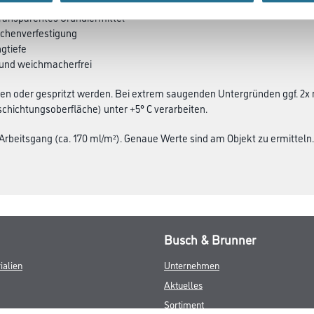
transparentes Grundiermittel
ächenverfestigung
ngtiefe
 und weichmacherfrei
en oder gespritzt werden. Bei extrem saugenden Untergründen ggf. 2x 
schichtungsoberfläche) unter +5° C verarbeiten.
o Arbeitsgang (ca. 170 ml/m²). Genaue Werte sind am Objekt zu ermitteln.
Busch & Brunner
ialien
Unternehmen
Aktuelles
Sortiment