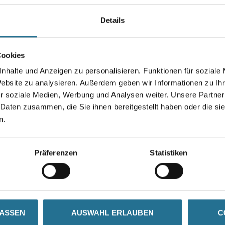
zur Verfestigung und Egalisie
geeignet.
Details
Gebinde
Cookies
nhalte und Anzeigen zu personalisieren, Funktionen für soziale
Website zu analysieren. Außerdem geben wir Informationen zu I
r soziale Medien, Werbung und Analysen weiter. Unsere Partner
Umrechnungsfaktoren
 Daten zusammen, die Sie ihnen bereitgestellt haben oder die s
n.
Präferenzen
Statistiken
SATZINFOS
GEFAHRENHINWEISE
DAT
LASSEN
AUSWAHL ERLAUBEN
C