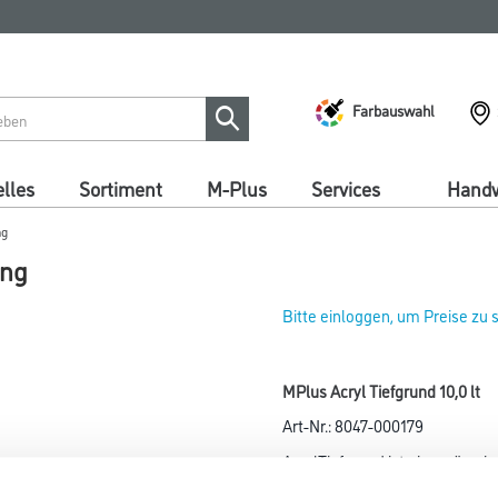
Farbauswahl
lles
Sortiment
M-Plus
Services
Handw
ng
ung
Bitte einloggen, um Preise zu
MPlus Acryl Tiefgrund 10,0 lt
Art-Nr.:
8047-000179
AcrylTiefgrund ist eine wässrig
Geruchsarm, alkalibeständig,