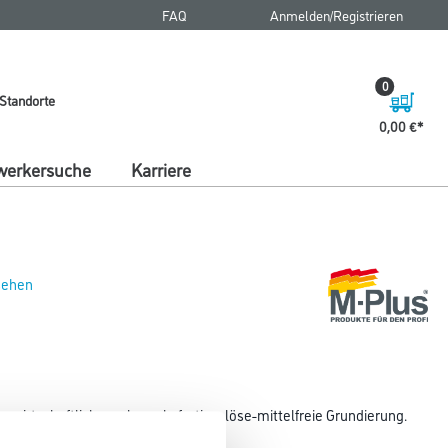
FAQ
Anmelden/Registrieren
0
Standorte
0,00 €
erkersuche
Karriere
 sehen
e, wirtschaftliche, gebrauchsfertige, löse-mittelfreie Grundierung.