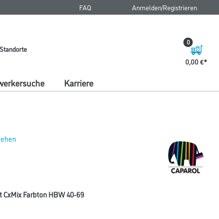
FAQ
Anmelden/Registrieren
0
Standorte
0,00 €
erkersuche
Karriere
 sehen
lt CxMix Farbton HBW 40-69