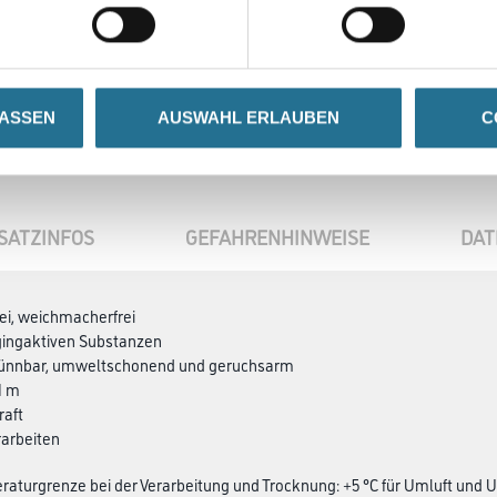
LASSEN
AUSWAHL ERLAUBEN
C
SATZINFOS
GEFAHRENHINWEISE
DAT
rei, weichmacherfrei
ggingaktiven Substanzen
ünnbar, umweltschonend und geruchsarm
1 m
raft
rarbeiten
aturgrenze bei der Verarbeitung und Trocknung: +5 °C für Umluft und 