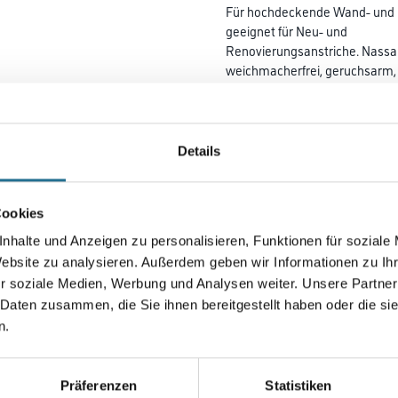
Für hochdeckende Wand- und D
geeignet für Neu- und
Renovie­rungsanstriche. Nassab
weichmacherfrei, geruchsarm
und wasserverdünnbar.
Farbtonbezeichnung
Details
Gebinde
Cookies
nhalte und Anzeigen zu personalisieren, Funktionen für soziale
Website zu analysieren. Außerdem geben wir Informationen zu I
r soziale Medien, Werbung und Analysen weiter. Unsere Partner
Umrechnungsfaktoren
 Daten zusammen, die Sie ihnen bereitgestellt haben oder die s
n.
Präferenzen
Statistiken