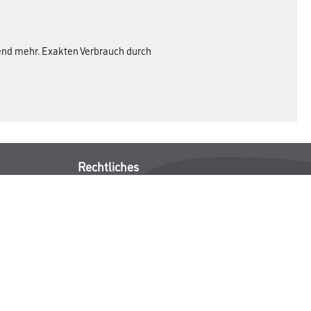
hend mehr. Exakten Verbrauch durch
Rechtliches
AGB
Nutzungsbedingungen
Logistik- und Servicepreisliste
Impressum
Datenschutz
Integrität
Kontakt