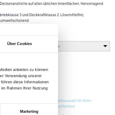
ecken­anstriche auf allen üblichen Innenflächen. Hervorragend
riebklasse 3 und Deckkraftklasse 2. Lösemittelfrei,
, umweltschonend
Glanzgrad
Über Cookies
 Medien anbieten zu können
hrer Verwendung unserer
 führen diese Informationen
ie im Rahmen Ihrer Nutzung
Zur Farbauswahl für Ihren
Wunschfarbton
Marketing