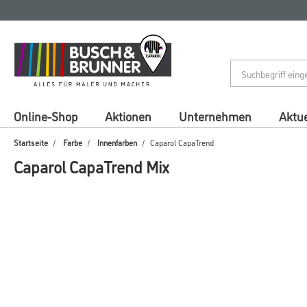
Zum
Zum
Inhalt
Navigationsmenü
springen
springen
Online-Shop
Aktionen
Unternehmen
Aktue
Startseite
Farbe
Innenfarben
Caparol CapaTrend
Caparol CapaTrend Mix