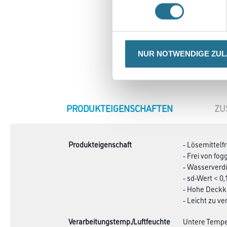
NUR NOTWENDIGE ZU
CURRENT
PRODUKTEIGENSCHAFTEN
ZU
TAB:
Produkteigenschaft
- Lösemittelf
- Frei von fo
- Wasserverd
- sd-Wert < 0,
- Hohe Deckk
- Leicht zu ve
Verarbeitungstemp./Luftfeuchte
Untere Temper