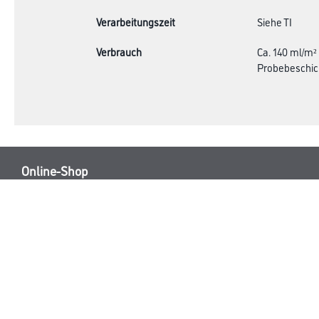
Verarbeitungszeit
Siehe TI
Verbrauch
Ca. 140 ml/m²
Probebeschic
Online-Shop
Farbe
Verbrauchmater
WDV-Systeme
Trockenbau
Putze- und Spachtelmassen
Bodenbeläge
Wand- & Deckenbeläge
Werkzeug & Maschinen