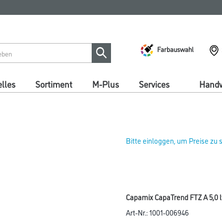
Farbauswahl
lles
Sortiment
M-Plus
Services
Handw
Bitte einloggen, um Preise zu
Capamix CapaTrend FTZ A 5,0 
Art-Nr.:
1001-006946