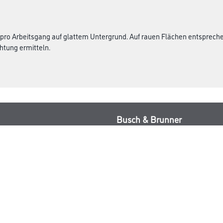
 pro Arbeitsgang auf glattem Untergrund. Auf rauen Flächen entsprec
htung ermitteln.
Busch & Brunner
ialien
Unternehmen
Aktuelles
Sortiment
Eigenmarken
Service
HAMSTA
Standorte