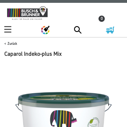
Zum
Zum
Inhalt
Navigationsmenü
0
springen
springen
Zurück
Caparol Indeko-plus Mix