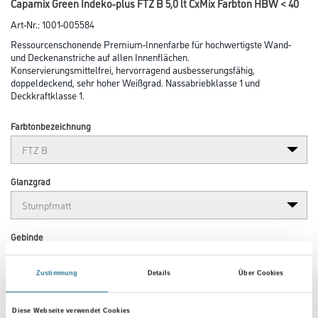
Capamix Green Indeko-plus FTZ B 5,0 lt CxMix Farbton HBW < 40
Art-Nr.:
1001-005584
Ressourcenschonende Premium-Innenfarbe für hochwertigste Wand-
und Decken­anstriche auf allen Innenflächen.
Konservierungsmittelfrei, hervorragend ausbesserungsfähig,
doppeldeckend, sehr hoher Weißgrad. Nassabriebklasse 1 und
Deckkraftklasse 1.
Farbtonbezeichnung
Glanzgrad
Gebinde
Zustimmung
Details
Über Cookies
Diese Webseite verwendet Cookies