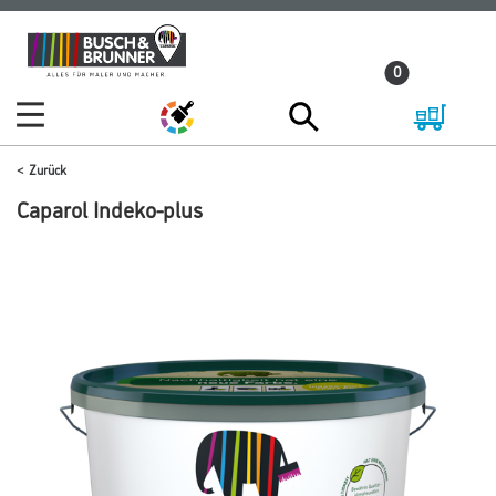
Zum
Zum
Inhalt
Navigationsmenü
0
springen
springen
Zurück
Caparol Indeko-plus