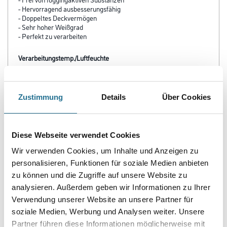
- Hervorragend ausbesserungsfähig
- Doppeltes Deckvermögen
- Sehr hoher Weißgrad
- Perfekt zu verarbeiten
Verarbeitungstemp./Luftfeuchte
Untere Temperaturgrenze bei der Verarbeitung und Trocknung: +5
°C für Umluft und Untergrund.
Zustimmung
Details
Über Cookies
Verarbeitungszeit
Bei +20 °C und 65 % rel. Luftfeuchte nach 4-6 Stunden
oberflächentrocken und überstreichbar. Die vollständige
Strapazier- und
Diese Webseite verwendet Cookies
Reinigungsfähigkeit wird nach einer Trockenzeit von ca. 14 Tagen
erreicht. Bei niedrigerer Temperatur und höherer Luftfeuchte
Wir verwenden Cookies, um Inhalte und Anzeigen zu
verlängern sich diese Zeiten.
personalisieren, Funktionen für soziale Medien anbieten
zu können und die Zugriffe auf unsere Website zu
Verbrauch
analysieren. Außerdem geben wir Informationen zu Ihrer
Ca. 125 ml/m² pro Arbeitsgang auf glattem Untergrund. Auf rauen
Flächen entsprechend mehr. Exakten Verbrauch durch
Verwendung unserer Website an unsere Partner für
Probebeschichtung ermitteln.
soziale Medien, Werbung und Analysen weiter. Unsere
Partner führen diese Informationen möglicherweise mit