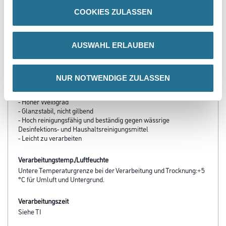
COOKIES ZULASSEN
Produkteigenschaft
- Emissionsminimiert, lösemittelfrei, weichmacherfrei
AUSWAHL ERLAUBEN
- Frei von foggingaktiven Substanzen
- Wasserverdünnbar, umweltschonend und geruchsarm
- Diffusionsfähig
- sd-Wert < 0,5 m
NUR NOTWENDIGE ZULASSEN
- Strukturerhaltend
- Hohes Deckvermögen
- Hoher Weißgrad
- Glanzstabil, nicht gilbend
- Hoch reinigungsfähig und beständig gegen wässrige
Desinfektions- und Haushaltsreinigungsmittel
- Leicht zu verarbeiten
Verarbeitungstemp./Luftfeuchte
Untere Temperaturgrenze bei der Verarbeitung und Trocknung:+5
°C für Umluft und Untergrund.
Verarbeitungszeit
Siehe TI