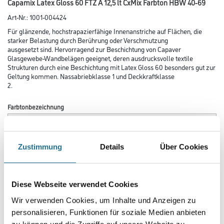
Capamix Latex Gloss 60 FTZ A 12,5 lt CxMix Farbton HBW 40-69
Art-Nr.:
1001-004424
Für glänzende, hochstrapazierfähige Innenanstriche auf Flächen, die
starker Belastung durch Berührung oder Verschmutzung
aus­gesetzt sind. Hervorragend zur Beschichtung von Capaver
Glasgewebe-Wandbelägen geeignet, deren ausdrucksvolle textile
Strukturen durch eine Beschichtung mit Latex Gloss 60 besonders gut zur
Geltung kommen. Nassabriebklasse 1 und Deckkraftklasse
2.
Farbtonbezeichnung
Glanzgrad
Zustimmung
Details
Über Cookies
Gebinde
Diese Webseite verwendet Cookies
Wir verwenden Cookies, um Inhalte und Anzeigen zu
personalisieren, Funktionen für soziale Medien anbieten