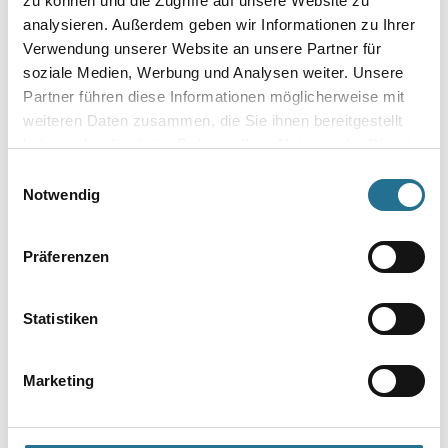
zu können und die Zugriffe auf unsere Website zu
analysieren. Außerdem geben wir Informationen zu Ihrer
Verwendung unserer Website an unsere Partner für
Umrechnungsfaktoren
soziale Medien, Werbung und Analysen weiter. Unsere
Partner führen diese Informationen möglicherweise mit
weiteren Daten zusammen, die Sie ihnen bereitgestellt
haben oder die sie im Rahmen Ihrer Nutzung der Dienste
Zur Farbauswahl für Ihren Wunschfarbton
gesammelt haben.
Einwilligungsauswahl
Notwendig
Zur Weißware
Präferenzen
Statistiken
Marketing
PRODUKTEIGENSCHAFTEN