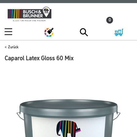
Zum
Zum
Inhalt
Navigationsmenü
0
springen
springen
Zurück
Caparol Latex Gloss 60 Mix