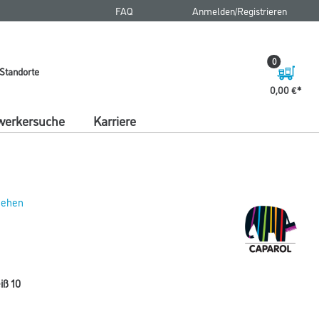
FAQ
Anmelden/Registrieren
0
Standorte
0,00 €
erkersuche
Karriere
 sehen
iß 10