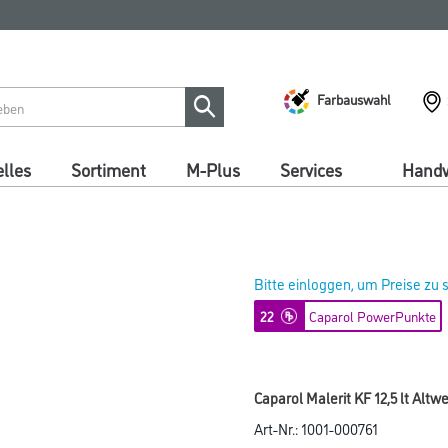
Farbauswahl
lles
Sortiment
M-Plus
Services
Handw
Bitte einloggen, um Preise zu
22
Caparol PowerPunkte
Caparol Malerit KF 12,5 lt Altwe
Art-Nr.:
1001-000761