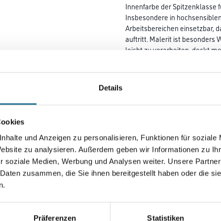
Innenfarbe der Spitzenklasse 
Insbesondere in hochsensible
Arbeits­bereichen einsetzbar,
auftritt. Malerit ist besonders 
leicht zu ver­­arbeiten, deckt 
strichenen Räume ohne
Wartezeiten schnell wieder g
Deckkraftklasse 1.
Details
Farbtonbezeichnung
Cookies
nhalte und Anzeigen zu personalisieren, Funktionen für soziale
Gebinde
Website zu analysieren. Außerdem geben wir Informationen zu I
r soziale Medien, Werbung und Analysen weiter. Unsere Partner
 Daten zusammen, die Sie ihnen bereitgestellt haben oder die s
n.
Umrechnungsfaktoren
Präferenzen
Statistiken