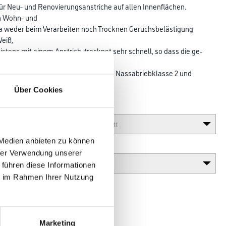
für Neu- und Renovierungsanstriche auf allen Innenflächen.
n Wohn- und
 da weder beim Ver­arbeiten noch Trocknen Geruchsbelästigung
Weiß,
meistens mit einem Anstrich, trocknet sehr schnell, so dass die ge­
enutzt oder bezogen werden können. Nassabriebklasse 2 und
Über Cookies
Glanzgrad
 Medien anbieten zu können
Variante
hrer Verwendung unserer
 führen diese Informationen
ie im Rahmen Ihrer Nutzung
Marketing