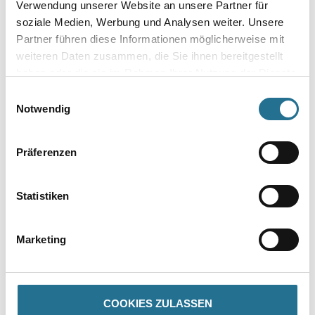
Verwendung unserer Website an unsere Partner für
Umrechnungsfaktoren
soziale Medien, Werbung und Analysen weiter. Unsere
Partner führen diese Informationen möglicherweise mit
weiteren Daten zusammen, die Sie ihnen bereitgestellt
haben oder die sie im Rahmen Ihrer Nutzung der Dienste
Zur Farbauswahl für Ihren Wunschfarbton
gesammelt haben.
Einwilligungsauswahl
Notwendig
Präferenzen
Statistiken
Marketing
PRODUKTEIGENSCHAFTEN
Produkteigenschaft
COOKIES ZULASSEN
- Nebelfrei im speziellen Nespri-TEC-Spritz­verfahren rationell zu