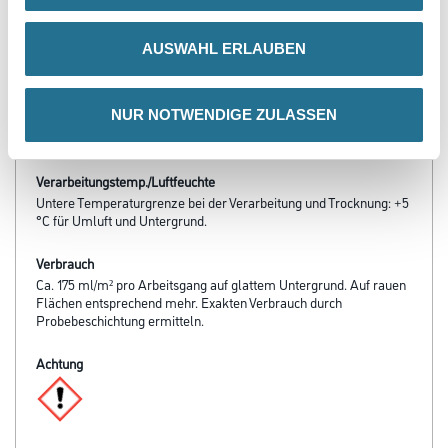
verarbeiten
- Emissionsminimiert, lösemittel- und weich­macherfrei
- Frei von foggingaktiven Substanzen
AUSWAHL ERLAUBEN
- Diffusionsfähig
- sd-Wert < 0,1 m
- Optimal ausbesserbar
NUR NOTWENDIGE ZULASSEN
- Hohe Deckkraft, so dass in den meisten Fällen nur ein Anstrich
notwendig ist
Verarbeitungstemp./Luftfeuchte
Untere Temperaturgrenze bei der Verarbeitung und Trocknung: +5
°C für Umluft und Untergrund.
Verbrauch
Ca. 175 ml/m² pro Arbeitsgang auf glattem Untergrund. Auf rauen
Flächen entsprechend mehr. Exakten Verbrauch durch
Probebeschichtung ermitteln.
Achtung