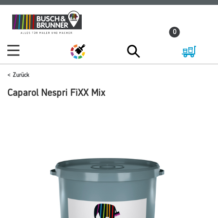
Zum
Zum
Inhalt
Navigationsmenü
0
springen
springen
Zurück
Caparol Nespri FiXX Mix