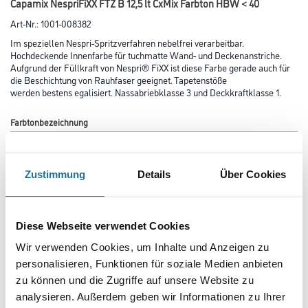
Capamix NespriFiXX FTZ B 12,5 lt CxMix Farbton HBW < 40
Art-Nr.:
1001-008382
Im speziellen Nespri-Spritzverfahren nebelfrei verarbeitbar.
Hochdeckende Innen­farbe für tuchmatte Wand- und Decken­anstriche.
Aufgrund der Füllkraft von Nespri® FiXX ist diese Farbe gerade auch für
die Beschich­tung von Rauhfaser geeignet. Tapetenstöße
werden bestens egalisiert. Nassabriebklasse 3 und Deckkraftklasse 1.
Farbtonbezeichnung
Zustimmung
Details
Über Cookies
Glanzgrad
Diese Webseite verwendet Cookies
Gebinde
Wir verwenden Cookies, um Inhalte und Anzeigen zu
personalisieren, Funktionen für soziale Medien anbieten
zu können und die Zugriffe auf unsere Website zu
analysieren. Außerdem geben wir Informationen zu Ihrer