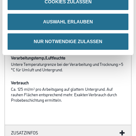
COOKIES ZULASSEN
Produkteigenschaft
- Wasserverdünnbar, umweltschonend und geruchsarm
- Verschmutzungsunempfindlich
AUSWAHL ERLAUBEN
- Hoch reinigungsfähig
- Frei von foggingaktiven Substanzen
- Diffusionsfähig
- Beständig gegen wäßrige Desinfektions- und
NUR NOTWENDIGE ZULASSEN
Haushaltsreinigungsmittel
Verarbeitungstemp./Luftfeuchte
Untere Temperaturgrenze bei der Verarbeitung und Trocknung:+5
°C für Umluft und Untergrund.
Verbrauch
Ca. 125 ml/m² pro Arbeitsgang auf glattem Untergrund. Auf
rauhen Flächen entsprechend mehr. Exakten Verbrauch durch
Probebeschichtung ermitteln.
ZUSATZINFOS