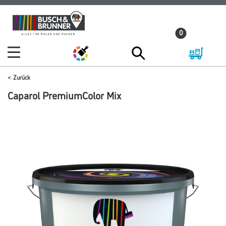
Zum
Zum
Inhalt
Navigationsmenü
0
springen
springen
Zurück
Caparol PremiumColor Mix