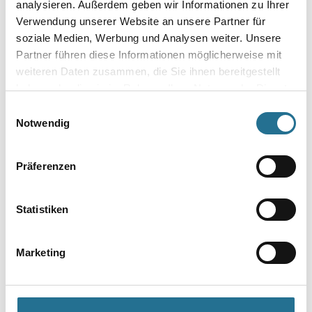
analysieren. Außerdem geben wir Informationen zu Ihrer
Umrechnungsfaktoren
Verwendung unserer Website an unsere Partner für
soziale Medien, Werbung und Analysen weiter. Unsere
Partner führen diese Informationen möglicherweise mit
weiteren Daten zusammen, die Sie ihnen bereitgestellt
haben oder die sie im Rahmen Ihrer Nutzung der Dienste
Zur Farbauswahl für Ihren Wunschfarbton
gesammelt haben.
Einwilligungsauswahl
Zur Weißware
Notwendig
Präferenzen
Statistiken
Marketing
PRODUKTEIGENSCHAFTEN