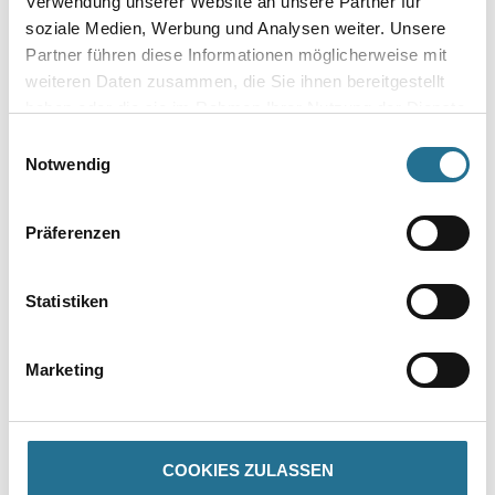
Verwendung unserer Website an unsere Partner für
soziale Medien, Werbung und Analysen weiter. Unsere
Umrechnungsfaktoren
Partner führen diese Informationen möglicherweise mit
weiteren Daten zusammen, die Sie ihnen bereitgestellt
Zur Farbauswahl für Ihren Wunschfarbton
haben oder die sie im Rahmen Ihrer Nutzung der Dienste
gesammelt haben.
Einwilligungsauswahl
Notwendig
Präferenzen
Statistiken
PRODUKTEIGENSCHAFTEN
Marketing
ZUSATZINFOS
GEFAHRENHINWEISE
COOKIES ZULASSEN