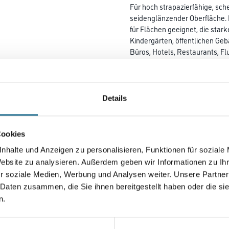
Für hoch strapazierfähige, sc
seidenglänzender Oberfläche.
für Flächen geeignet, die star
Kindergärten, öffentlichen Ge
Büros, Hotels, Restaurants, Fl
und darüber hinaus gut
reinigungsfähig ist.
Farbtonbezeichnung
Details
Cookies
Gebinde
nhalte und Anzeigen zu personalisieren, Funktionen für soziale
Website zu analysieren. Außerdem geben wir Informationen zu I
r soziale Medien, Werbung und Analysen weiter. Unsere Partner
 Daten zusammen, die Sie ihnen bereitgestellt haben oder die s
Umrechnungsfaktoren
n.