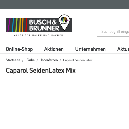
Zum
Zum
Inhalt
Navigationsmenü
springen
springen
Online-Shop
Aktionen
Unternehmen
Aktue
Startseite
Farbe
Innenfarben
Caparol SeidenLatex
Caparol SeidenLatex Mix