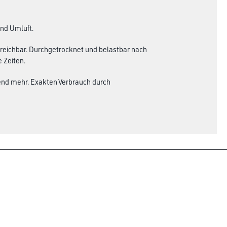
und Umluft.
treichbar. Durchgetrocknet und belastbar nach
 Zeiten.
hend mehr. Exakten Verbrauch durch
Rechtliches
AGB
Nutzungsbedingungen
Logistik- und Servicepreisliste
Impressum