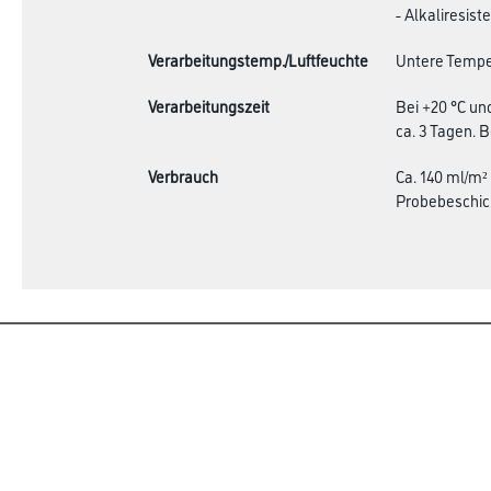
- Alkaliresist
Verarbeitungstemp./Luftfeuchte
Untere Temper
Verarbeitungszeit
Bei +20 °C un
ca. 3 Tagen. 
Verbrauch
Ca. 140 ml/m²
Probebeschic
Online-Shop
Farbe
Verbrauchmater
WDV-Systeme
Trockenbau
Putze- und Spachtelmassen