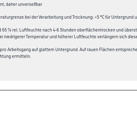
ent, daher unverseifbar
aturgrenze bei der Verarbeitung und Trocknung: +5 °C für Untergrund 
d 65 % rel. Luftfeuchte nach 4-6 Stunden oberflächentrocken und übers
Bei niedrigerer Temperatur und höherer Luftfeuchte verlängern sich diese
 pro Arbeitsgang auf glattem Untergrund. Auf rauen Flächen entsprec
htung ermitteln.
Busch & Brunner
ialien
Unternehmen
Aktuelles
Sortiment
Eigenmarken