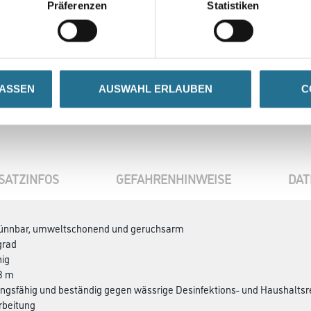
Präferenzen
Statistiken
LASSEN
AUSWAHL ERLAUBEN
C
SATZINFOS
GEFAHRENHINWEISE
DAT
ünnbar, umweltschonend und geruchsarm
grad
hig
,3 m
ungsfähig und beständig gegen wässrige Desinfektions- und Haushalts­r
arbeitung