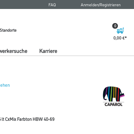
FAQ
Anmelden/Registrieren
0
Standorte
0,00 €
erkersuche
Karriere
 sehen
5 lt CxMix Farbton HBW 40-69