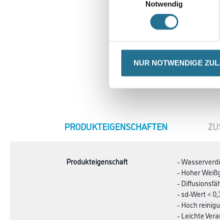
Notwendig
NUR NOTWENDIGE ZU
CURRENT
PRODUKTEIGENSCHAFTEN
ZU
TAB:
Produkteigenschaft
- Wasserverd
- Hoher Weiß
- Diffusionsfä
- sd-Wert < 0
- Hoch reinig
- Leichte Ver