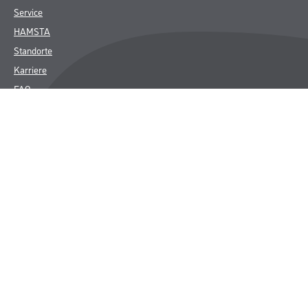
Service
HAMSTA
Standorte
Karriere
FAQ
Rechtliches
AGB
Nutzungsbedingungen
Logistik- und Servicepreisliste
Impressum
Datenschutz
Integrität
Kontakt
Follow Us