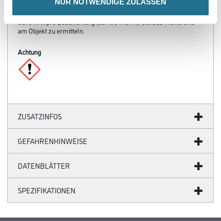
NUR NOTWENDIGE ZULASSEN
Verbrauch
Ca. 6 m²/l pro Beschichtung (ca. 160 ml/m²). Genaue Werte sind
am Objekt zu ermitteln.
Achtung
ZUSATZINFOS
GEFAHRENHINWEISE
DATENBLÄTTER
SPEZIFIKATIONEN