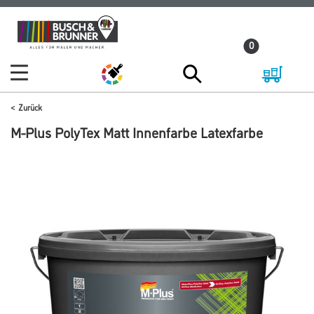
Zum
Zum
Inhalt
Navigationsmenü
0
springen
springen
Zurück
M-Plus PolyTex Matt Innenfarbe Latexfarbe