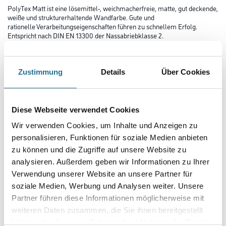
PolyTex Matt ist eine lösemittel-, weichmacherfreie, matte, gut deckende,
weiße und strukturerhaltende Wandfarbe. Gute und
rationelle Verarbeitungseigenschaften führen zu schnellem Erfolg.
Entspricht nach DIN EN 13300 der Nassabriebklasse 2.
Farbtonbezeichnung
Zustimmung
Details
Über Cookies
Gebinde
Diese Webseite verwendet Cookies
Wir verwenden Cookies, um Inhalte und Anzeigen zu
personalisieren, Funktionen für soziale Medien anbieten
zu können und die Zugriffe auf unsere Website zu
Umrechnungsfaktoren
analysieren. Außerdem geben wir Informationen zu Ihrer
Verwendung unserer Website an unsere Partner für
soziale Medien, Werbung und Analysen weiter. Unsere
Zur Farbauswahl für Ihren Wunschfarbton
Partner führen diese Informationen möglicherweise mit
weiteren Daten zusammen, die Sie ihnen bereitgestellt
haben oder die sie im Rahmen Ihrer Nutzung der Dienste