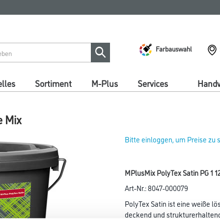
Farbauswahl
lles
Sortiment
M-Plus
Services
Handw
e Mix
Bitte einloggen, um Preise zu
MPlusMix PolyTex Satin PG 1 12
Art-Nr.:
8047-000079
PolyTex Satin ist eine weiße l
deckend und strukturerhaltend