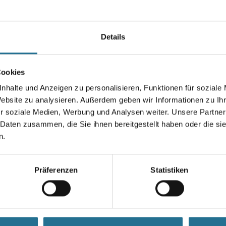
alle gängigen Untergründe. Be
Einsatz auf
Glasfasergewebe/Malervlies. R
Details
Entspricht nach DIN EN 13300 
Nassabriebklasse 1.
Cookies
Farbtonbezeichnung
nhalte und Anzeigen zu personalisieren, Funktionen für soziale
Website zu analysieren. Außerdem geben wir Informationen zu I
r soziale Medien, Werbung und Analysen weiter. Unsere Partner
 Daten zusammen, die Sie ihnen bereitgestellt haben oder die s
Umrechnungsfaktoren
n.
Präferenzen
Statistiken