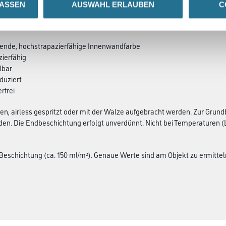
LASSEN
AUSWAHL ERLAUBEN
C
SATZINFOS
GEFAHRENHINWEISE
DAT
zende, hochstrapazierfähige Innenwandfarbe
zierfähig
ilbar
duziert
rfrei
en, airless gespritzt oder mit der Walze aufgebracht werden. Zur Grun
en. Die Endbeschichtung erfolgt unverdünnt. Nicht bei Temperaturen (
o Beschichtung (ca. 150 ml/m²). Genaue Werte sind am Objekt zu ermittel