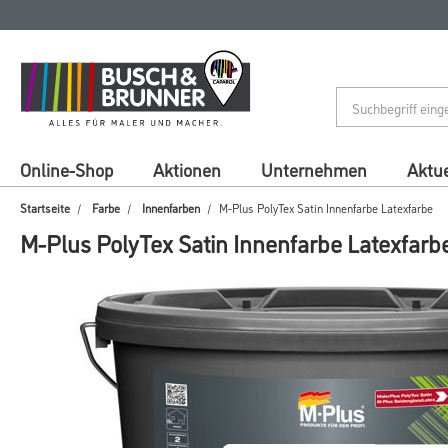
Zum
Zum
Inhalt
Navigationsmenü
springen
springen
Online-Shop
Aktionen
Unternehmen
Aktue
Startseite
Farbe
Innenfarben
M-Plus PolyTex Satin Innenfarbe Latexfarbe
M-Plus PolyTex Satin Innenfarbe Latexfarb