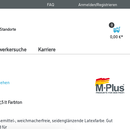
FAQ
Anmelden/Registrieren
0
Standorte
0,00 €
erkersuche
Karriere
 sehen
,5 lt Farbton
ösemittel-, weichmacherfreie, seidenglänzende Latexfarbe. Gut
 für