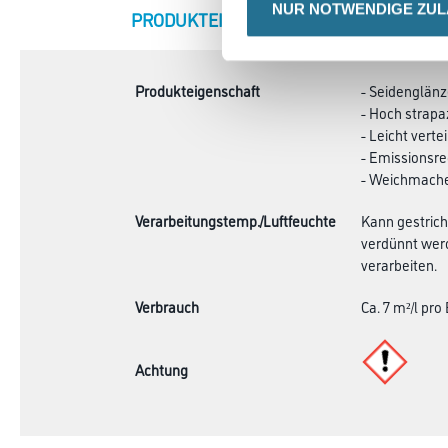
NUR NOTWENDIGE ZU
CURRENT
PRODUKTEIGENSCHAFTEN
ZU
TAB:
Produkteigenschaft
- Seidenglän
- Hoch strapa
- Leicht verte
- Emissionsre
- Weichmache
Verarbeitungstemp./Luftfeuchte
Kann gestrich
verdünnt werd
verarbeiten.
Verbrauch
Ca. 7 m²/l pr
Achtung