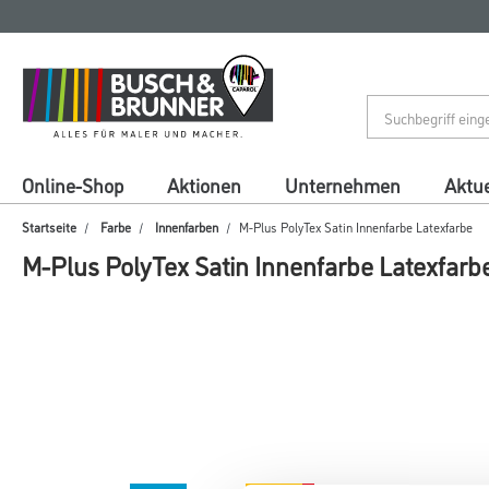
Zum
Zum
Inhalt
Navigationsmenü
springen
springen
Online-Shop
Aktionen
Unternehmen
Aktue
Startseite
Farbe
Innenfarben
M-Plus PolyTex Satin Innenfarbe Latexfarbe
M-Plus PolyTex Satin Innenfarbe Latexfarb