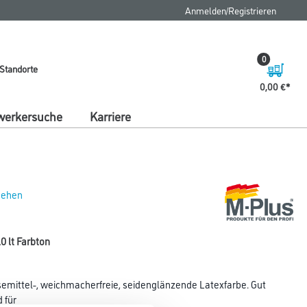
Anmelden/Registrieren
0
Standorte
0,00 €
erkersuche
Karriere
 sehen
0 lt Farbton
ösemittel-, weichmacherfreie, seidenglänzende Latexfarbe. Gut
 für