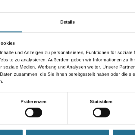
alle gängigen Untergründe. Be
Einsatz auf
Glasfasergewebe/Malervlies. R
Details
Entspricht nach DIN EN 13300 
Nassabriebklasse 1.
Cookies
Farbtonbezeichnung
nhalte und Anzeigen zu personalisieren, Funktionen für soziale
Website zu analysieren. Außerdem geben wir Informationen zu I
r soziale Medien, Werbung und Analysen weiter. Unsere Partner
 Daten zusammen, die Sie ihnen bereitgestellt haben oder die s
Umrechnungsfaktoren
n.
Präferenzen
Statistiken