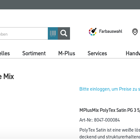
Farbauswahl
lles
Sortiment
M-Plus
Services
Handw
e Mix
Bitte einloggen, um Preise zu
MPlusMix PolyTex Satin PG 3 5,
Art-Nr.:
8047-000084
PolyTex Satin ist eine weiße l
deckend und strukturerhaltend