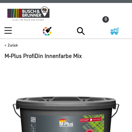
Zum
Zum
Inhalt
Navigationsmenü
0
springen
springen
Zurück
M-Plus ProfiDin Innenfarbe Mix