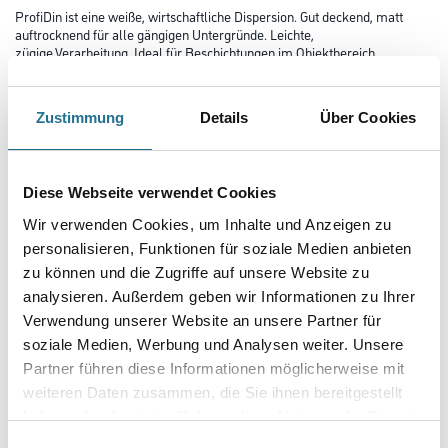
ProfiDin ist eine weiße, wirtschaftliche Dispersion. Gut deckend, matt
auftrocknend für alle gängigen Untergründe. Leichte,
zügige Verarbeitung. Ideal für Beschichtungen im Objektbereich.
Entspricht nach DIN EN 13300 der Nassabriebklasse 3.
Farbtonbezeichnung
Zustimmung
Details
Über Cookies
Gebinde
Diese Webseite verwendet Cookies
Wir verwenden Cookies, um Inhalte und Anzeigen zu
personalisieren, Funktionen für soziale Medien anbieten
zu können und die Zugriffe auf unsere Website zu
analysieren. Außerdem geben wir Informationen zu Ihrer
Umrechnungsfaktoren
Verwendung unserer Website an unsere Partner für
soziale Medien, Werbung und Analysen weiter. Unsere
Partner führen diese Informationen möglicherweise mit
weiteren Daten zusammen, die Sie ihnen bereitgestellt
haben oder die sie im Rahmen Ihrer Nutzung der Dienste
gesammelt haben.
Einwilligungsauswahl