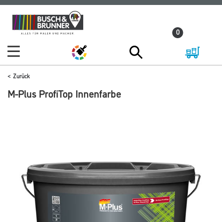
Zum
Zum
Inhalt
Navigationsmenü
0
springen
springen
Zurück
M-Plus ProfiTop Innenfarbe