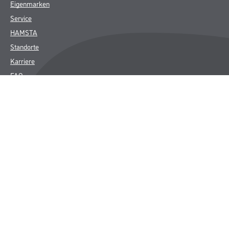
Eigenmarken
Service
HAMSTA
Standorte
Karriere
FAQ
Rechtliches
AGB
Nutzungsbedingungen
Logistik- und Servicepreisliste
Impressum
Datenschutz
Integrität
Kontakt