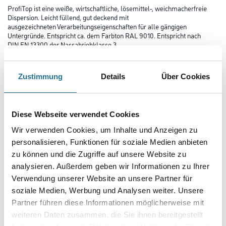
ProfiTop ist eine weiße, wirtschaftliche, lösemittel-, weichmacherfreie
Dispersion. Leicht füllend, gut deckend mit
ausgezeichneten Verarbeitungseigenschaften für alle gängigen
Untergründe. Entspricht ca. dem Farbton RAL 9010. Entspricht nach
DIN EN 13300 der Nassabriebklasse 3.
Farbtonbezeichnung
Zustimmung
Details
Über Cookies
Gebinde
Diese Webseite verwendet Cookies
Wir verwenden Cookies, um Inhalte und Anzeigen zu
personalisieren, Funktionen für soziale Medien anbieten
zu können und die Zugriffe auf unsere Website zu
analysieren. Außerdem geben wir Informationen zu Ihrer
Umrechnungsfaktoren
Verwendung unserer Website an unsere Partner für
soziale Medien, Werbung und Analysen weiter. Unsere
Zur Farbauswahl für Ihren Wunschfarbton
Partner führen diese Informationen möglicherweise mit
weiteren Daten zusammen, die Sie ihnen bereitgestellt