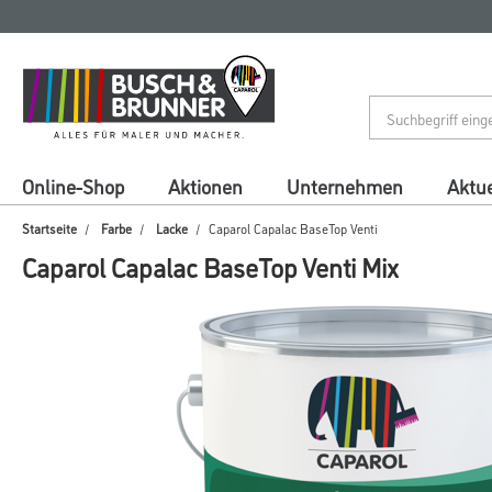
Zum
Zum
Inhalt
Navigationsmenü
springen
springen
Online-Shop
Aktionen
Unternehmen
Aktue
Startseite
Farbe
Lacke
Caparol Capalac BaseTop Venti
Caparol Capalac BaseTop Venti Mix