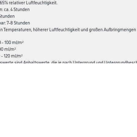
65% relativer Luftfeuchtigkeit.
n: ca. 4 Stunden
7 Stunden
bar: 7-8 Stunden
en Temperaturen, höherer Luftfeuchtigkeit und großen Aufbringmengen 
0 - 100 ml/m²
 90 ml/m²
0 - 120 ml/m²
swerte sind Anhaltswerte, die je nach Untergrund und Untergrundbesc
te sind nur durch vorherige Probebeschichtungen zu ermitteln.
Busch & Brunner