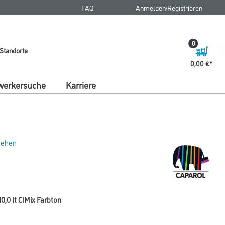
FAQ
Anmelden/Registrieren
0
Standorte
0,00 €
erkersuche
Karriere
 sehen
,0 lt ClMix Farbton