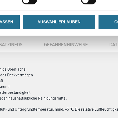
LASSEN
AUSWAHL ERLAUBEN
C
SATZINFOS
GEFAHRENHINWEISE
DAT
ähige Oberfläche
endes Deckvermögen
ft
cknend
etterbeständigkeit
egen haushaltsübliche Reinigungsmittel
luft- und Untergrundtemperatur: mind. +5 °C. Die relative Luftfeuchtigke