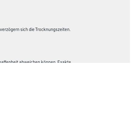
verzögern sich die Trocknungszeiten.
haffenheit abweichen können. Exakte
Rechtliches