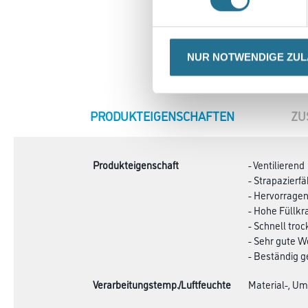
NUR NOTWENDIGE ZU
CURRENT
PRODUKTEIGENSCHAFTEN
ZU
TAB:
Produkteigenschaft
- Ventilierend
- Strapazierf
- Hervorrag
- Hohe Füllkra
- Schnell tro
- Sehr gute W
- Beständig g
Verarbeitungstemp./Luftfeuchte
Material-, Um