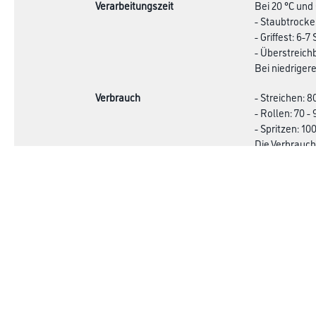
Verarbeitungszeit
Bei 20 °C und 
- Staubtrocke
- Griffest: 6-
- Überstreich
Bei niedriger
Verbrauch
- Streichen: 8
- Rollen: 70 -
- Spritzen: 10
Die Verbrauch
Verbrauchswer
Achtung
Online-Shop