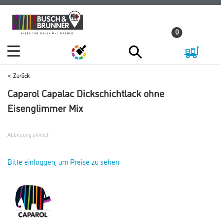
Zum
Zum
Inhalt
Navigationsmenü
0
springen
springen
Zurück
Caparol Capalac Dickschichtlack ohne
Eisenglimmer Mix
Abbildung ähnlich
Bitte einloggen, um Preise zu sehen