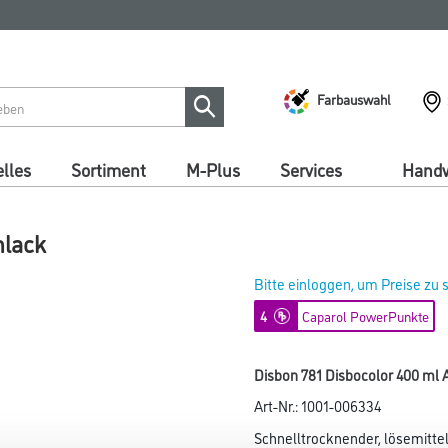
Farbauswahl
lles
Sortiment
M-Plus
Services
Handw
hlack
Bitte einloggen, um Preise zu
4
Caparol PowerPunkte
Disbon 781 Disbocolor 400 ml 
Art-Nr.:
1001-006334
Schnelltrocknender, lösemittel