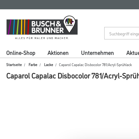
Zum
Zum
Inhalt
Navigationsmenü
springen
springen
Online-Shop
Aktionen
Unternehmen
Aktue
Startseite
Farbe
Lacke
Caparol Capalac Disbocolor 781/Acryl-Sprühlack
Caparol Capalac Disbocolor 781/Acryl-Sprü