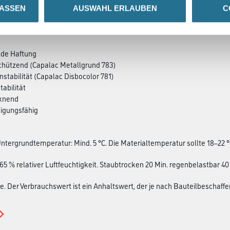
LASSEN
AUSWAHL ERLAUBEN
C
SATZINFOS
GEFAHRENHINWEISE
DAT
nde Haftung
chützend (Capalac Metallgrund 783)
nstabilität (Capalac Disbocolor 781)
tabilität
cknend
nigungsfähig
ntergrundtemperatur: Mind. 5 °C. Die Materialtemperatur sollte 18–22 
 65 % relativer Luftfeuchtigkeit. Staubtrocken 20 Min. regenbelastbar 40
se. Der Verbrauchswert ist ein Anhaltswert, der je nach Bauteilbeschaff