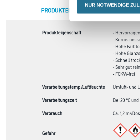
NUR NOTWENDIGE ZU
CURRENT
PRODUKTEIGENSCHAFTEN
ZU
TAB:
Produkteigenschaft
- Hervorrage
- Korrosionss
- Hohe Farbto
- Hohe Glanzs
- Schnell tro
- Sehr gut rei
- FCKW-frei
Verarbeitungstemp./Luftfeuchte
Umluft- und U
Verarbeitungszeit
Bei 20 °C und
Verbrauch
Ca. 1,2 m²/Do
Gefahr