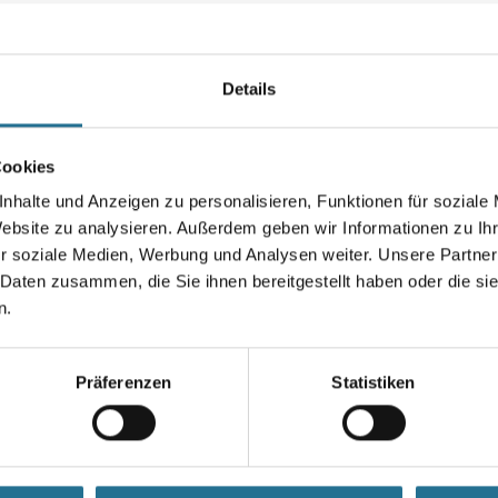
(782) und Buntlack (781) als
Acryl-Sprühlack für fast alle 
Farbtonbezeichnung
Details
Cookies
Gebinde
nhalte und Anzeigen zu personalisieren, Funktionen für soziale
Website zu analysieren. Außerdem geben wir Informationen zu I
r soziale Medien, Werbung und Analysen weiter. Unsere Partner
 Daten zusammen, die Sie ihnen bereitgestellt haben oder die s
Umrechnungsfaktoren
n.
Präferenzen
Statistiken