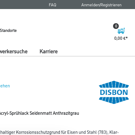
FAQ
Anmelden/Registrieren
0
Standorte
0,00 €
erkersuche
Karriere
 sehen
Acryl-Sprühlack Seidenmatt Anthrazitgrau
haltiger Korrosionsschutzgrund für Eisen und Stahl (783), Klar-