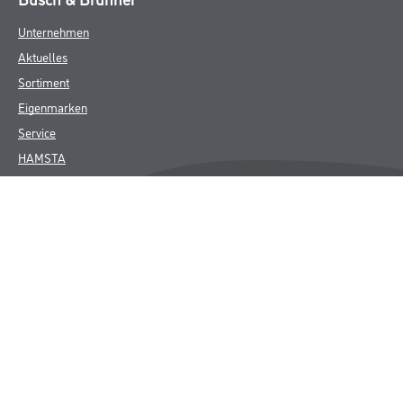
Unternehmen
Aktuelles
Sortiment
Eigenmarken
Service
HAMSTA
Standorte
Karriere
FAQ
Rechtliches
AGB
Nutzungsbedingungen
Logistik- und Servicepreisliste
Impressum