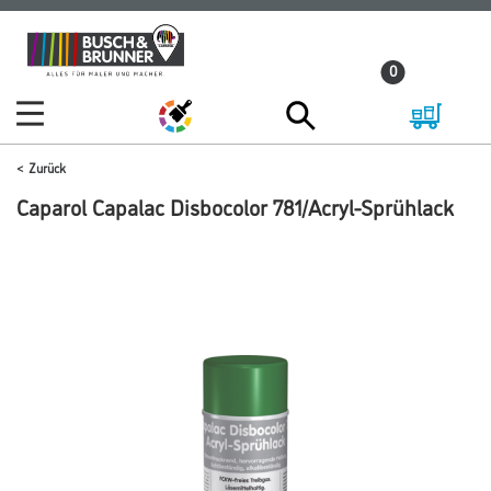
Zum
Zum
Inhalt
Navigationsmenü
0
springen
springen
Zurück
Caparol Capalac Disbocolor 781/Acryl-Sprühlack