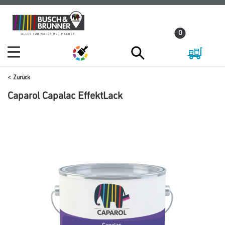
Zum
Zum
Inhalt
Navigationsmenü
0
springen
springen
Zurück
Caparol Capalac EffektLack