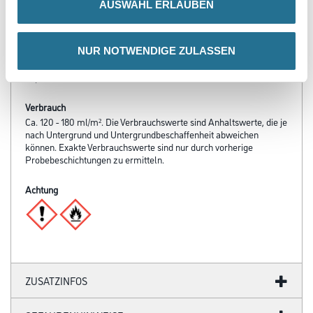
Verarbeitungstemp./Luftfeuchte
AUSWAHL ERLAUBEN
Material-, Umluft- und Untergrundtemperatur: Mind. 5 °C
Verarbeitungszeit
NUR NOTWENDIGE ZULASSEN
Bei +20 °C beträgt die Topfzeit 8 Stunden. Achtung: Das Ende der
Topfzeit ist nicht erkennbar.
Verbrauch
Ca. 120 - 180 ml/m². Die Verbrauchswerte sind Anhaltswerte, die je
nach Untergrund und Untergrundbeschaffenheit abweichen
können. Exakte Verbrauchswerte sind nur durch vorherige
Probebeschichtungen zu ermitteln.
Achtung
ZUSATZINFOS