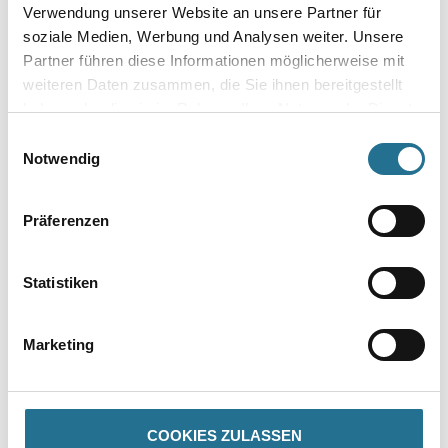
Verwendung unserer Website an unsere Partner für
soziale Medien, Werbung und Analysen weiter. Unsere
Partner führen diese Informationen möglicherweise mit
weiteren Daten zusammen, die Sie ihnen bereitgestellt
Zur Farbauswahl für Ihren Wunschfarbton
haben oder die sie im Rahmen Ihrer Nutzung der Dienste
gesammelt haben.
Zur Weißware
Einwilligungsauswahl
Notwendig
Präferenzen
Statistiken
Marketing
PRODUKTEIGENSCHAFTEN
Produkteigenschaft
COOKIES ZULASSEN