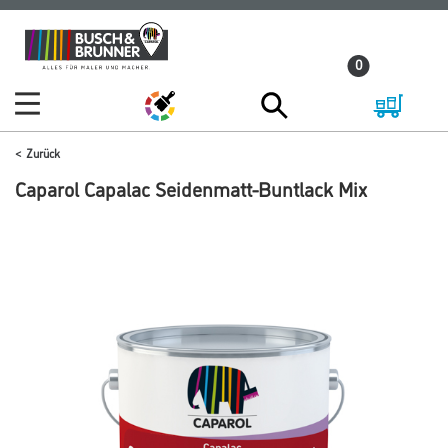
Zum
Zum
Inhalt
Navigationsmenü
0
springen
springen
Zurück
Caparol Capalac Seidenmatt-Buntlack Mix