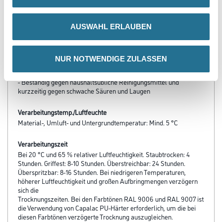
- Hohe Kantenabdeckung
- Sehr gute Farbstabilität
- Hervorragendes Deckvermögen
AUSWAHL ERLAUBEN
- Lange Offenzeit
- Sehr gutes Standvermögen
- Hohe Schlag- und Stoßfestigkeit
- Leichte Verarbeitbarkeit
NUR NOTWENDIGE ZULASSEN
- Schnelle Trocknung
- Hervorragender Verlauf
- Beständig gegen haushaltsübliche Reinigungsmittel und
kurzzeitig gegen schwache Säuren und Laugen
Verarbeitungstemp./Luftfeuchte
Material-, Umluft- und Untergrundtemperatur: Mind. 5 °C
Verarbeitungszeit
Bei 20 °C und 65 % relativer Luftfeuchtigkeit. Staubtrocken: 4
Stunden. Griffest: 8-10 Stunden. Überstreichbar: 24 Stunden.
Überspritzbar: 8-16 Stunden. Bei niedrigeren Temperaturen,
höherer Luftfeuchtigkeit und großen Aufbringmengen verzögern
sich die
Trocknungszeiten. Bei den Farbtönen RAL 9006 und RAL 9007 ist
die Verwendung von Capalac PU-Härter erforderlich, um die bei
diesen Farbtönen verzögerte Trocknung auszugleichen.