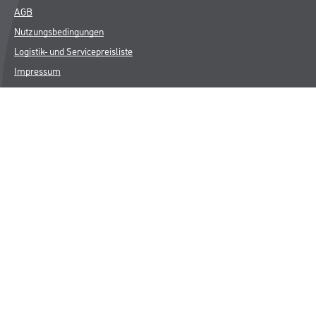
AGB
Nutzungsbedingungen
Logistik- und Servicepreisliste
Impressum
Datenschutz
Integrität
Kontakt
Follow Us
© Copyright CMS Dienstleistungs-Gesellschaft
* NUR FÜR GEWERBLICHE KUNDEN. ALLE ANGEGEBENEN PREISE
SIND ZZGL. GESETZLICHER MWST.
**Punktestand wird innerhalb mehrerer Wochen aktualisiert.