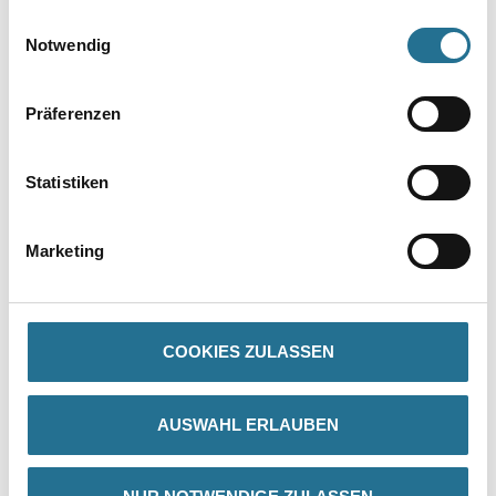
gesammelt haben.
Einwilligungsauswahl
Notwendig
Präferenzen
PRODUKTEIGENSCHAFTEN
Statistiken
Produkteigenschaft
- Leicht zu verarbeiten
Marketing
- Schnell trocknend
- Für innen und außen
- Temperaturbeständig bis ca. 80°C
Verarbeitungszeit
COOKIES ZULASSEN
- Trocknung/Überstreichbarkeit (20°C/55 % r.F.)
- Staubtrocken: ca. 60 min.
- Durchgetrocknet: ca. 48 Std.
AUSWAHL ERLAUBEN