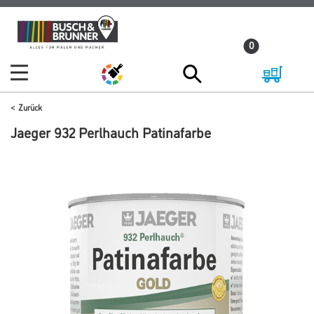
Zum
Zum
Inhalt
Navigationsmenü
0
springen
springen
Zurück
Jaeger 932 Perlhauch Patinafarbe