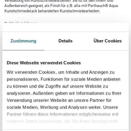
Außenbereich geeignet, als Finish für z.B. alle mit Perlhauch® Aqua
Kunstschmiedelack behandelten Kunstschmiedearbeiten.
Farbtonbezeichnung
Zustimmung
Details
Über Cookies
Glanzgrad
Diese Webseite verwendet Cookies
Gebinde
Wir verwenden Cookies, um Inhalte und Anzeigen zu
personalisieren, Funktionen für soziale Medien anbieten
zu können und die Zugriffe auf unsere Website zu
analysieren. Außerdem geben wir Informationen zu Ihrer
Verwendung unserer Website an unsere Partner für
Umrechnungsfaktoren
soziale Medien, Werbung und Analysen weiter. Unsere
Partner führen diese Informationen möglicherweise mit
weiteren Daten zusammen, die Sie ihnen bereitgestellt
haben oder die sie im Rahmen Ihrer Nutzung der Dienste